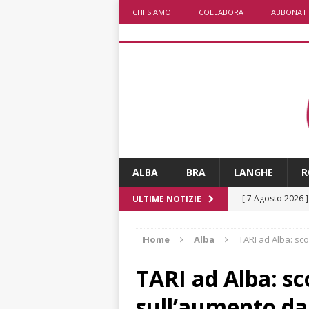
CHI SIAMO
COLLABORA
ABBONATI
ALBA
BRA
LANGHE
R
[ 7 Agosto 2026 
ULTIME NOTIZIE
CRONACA
Home
Alba
TARI ad Alba: sc
[ 7 Agosto 2026 
non cancellano i
TARI ad Alba: sc
[ 7 Agosto 2026 
sull’aumento da