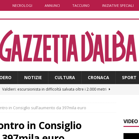
NECROLOGI
ANNUNCI
TACCUINO
INIZIATIVE SPECIALI
OERO
NOTIZIE
CULTURA
CRONACA
SPORT
]
Valdieri: escursionista in difficoltà salvata oltre i 2.000 metri
ontro in Consiglio sull’aumento da 397mila euro
]
Caso Galeasso in Comune ad Alba, per la Lega le dimissioni
VIDEO
l problema politico
ALBA
ontro in Consiglio
]
ITINERARI / La ciclabile del Ponente ligure sui vecchi binari
 397mila euro