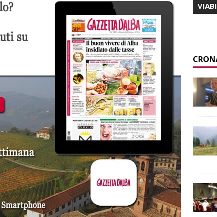
VIAB
CRON