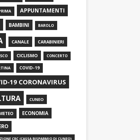
APPUNTAMENTI
PRIMA
I
BAMBINI
BAROLO
A
CANALE
CARABINIERI
CICLISMO
ASCO
CONCERTO
RTINA
COVID-19
ID-19 CORONAVIRUS
LTURA
CUNEO
ECONOMIA
METEO
ERO
IONE CRC (CASSA RISPARMIO DI CUNEO)