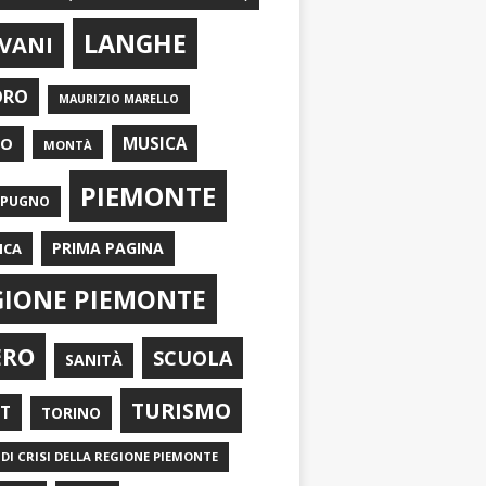
LANGHE
VANI
ORO
MAURIZIO MARELLO
EO
MUSICA
MONTÀ
PIEMONTE
APUGNO
PRIMA PAGINA
ICA
GIONE PIEMONTE
ERO
SCUOLA
SANITÀ
TURISMO
RT
TORINO
DI CRISI DELLA REGIONE PIEMONTE