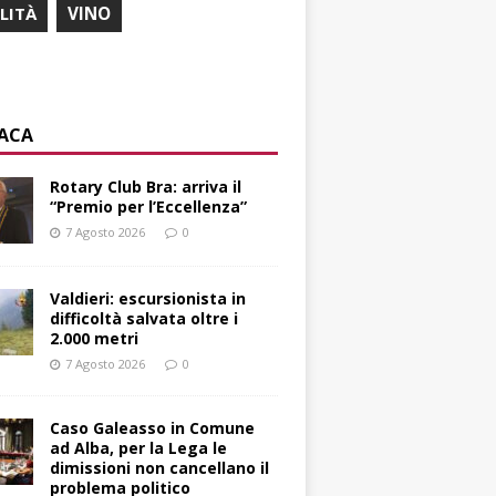
ILITÀ
VINO
ACA
Rotary Club Bra: arriva il
“Premio per l’Eccellenza”
7 Agosto 2026
0
Valdieri: escursionista in
difficoltà salvata oltre i
2.000 metri
7 Agosto 2026
0
Caso Galeasso in Comune
ad Alba, per la Lega le
dimissioni non cancellano il
problema politico