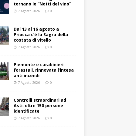
tornano le “Notti del vino”
7 Agosto 2026
0
Dal 13 al 16 agosto a
Priocca c’è la Sagra della
costata di vitello
7 Agosto 2026
0
Piemonte e carabinieri
forestali, rinnovata l’intesa
anti incendi
7 Agosto 2026
0
Controlli straordinari ad
Asti: oltre 150 persone
identificate
7 Agosto 2026
0