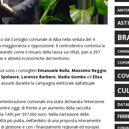
ANTE
AST
BR
 dal Consiglio comunale di Alba nella seduta del 4
ra maggioranza e opposizione. Il centrodestra contesta la
CHER
eando come il rincaro della tassa sui rifiuti, pari a 397
ie e attività economiche del territorio.
COPE
za sono i consiglieri
Emanuele Bolla
,
Massimo Reggio
,
COV
 Spolaore
,
Lorenzo Barbero
,
Nadia Gomba
ed
Elisa
i assunti durante la campagna elettorale dall’attuale
CU
inistrazione comunale era stata dichiarata l’intenzione
DATA
, mentre oggi, di fronte a un aumento della raccolta
lla TARI per 397.000 euro. Nella narrazione della
FERR
ttà più pulita, nell’ambito di una proposta interamente
i di gestione e con i finanziamenti regionali ed europei.
FONDAZ