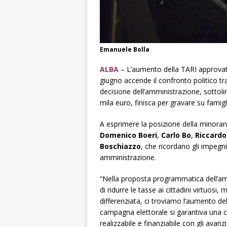
Emanuele Bolla
ALBA
– L’aumento della TARI approvato
giugno accende il confronto politico t
decisione dell’amministrazione, sottolin
mila euro, finisca per gravare su famigl
A esprimere la posizione della minoran
Domenico Boeri
,
Carlo Bo
,
Riccardo
Boschiazzo
, che ricordano gli impegn
amministrazione.
“Nella proposta programmatica dell’amm
di ridurre le tasse ai cittadini virtuosi
differenziata, ci troviamo l’aumento de
campagna elettorale si garantiva una ci
realizzabile e finanziabile con gli avanz