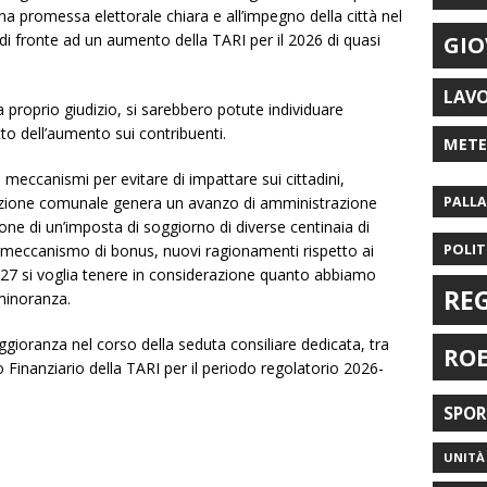
a promessa elettorale chiara e all’impegno della città nel
mo di fronte ad un aumento della TARI per il 2026 di quasi
GIO
LAV
 proprio giudizio, si sarebbero potute individuare
tto dell’aumento sui contribuenti.
MET
e meccanismi per evitare di impattare sui cittadini,
zione comunale genera un avanzo di amministrazione
PALL
pone di un’imposta di soggiorno di diverse centinaia di
POLIT
 meccanismo di bonus, nuovi ragionamenti rispetto ai
2027 si voglia tenere in considerazione quanto abbiamo
RE
 minoranza.
gioranza nel corso della seduta consiliare dedicata, tra
RO
o Finanziario della TARI per il periodo regolatorio 2026-
SPO
UNITÀ 