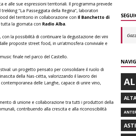
a e alle sue espressioni territoriali. Il programma prevede
 trekking “La Passeggiata della Regina”, laboratori
SEGUI
 food del territorio in collaborazione con
Il Banchetto di
 tutta la giornata con
Radio Alba
.
Gazz
con la possibilità di continuare la degustazione dei vini
lle proposte street food, in un’atmosfera conviviale e
e music finale nel parco del Castello.
NAVIG
stival: un progetto pensato per consolidare il ruolo di
nascita della Nas-cëtta, valorizzando il lavoro dei
AL
 contemporanea delle Langhe, capace di unire vino,
ALT
mento di unione e collaborazione tra tutti i produttori della
unali, contribuendo alla crescita e alla riconoscibilità
ANTE
AST