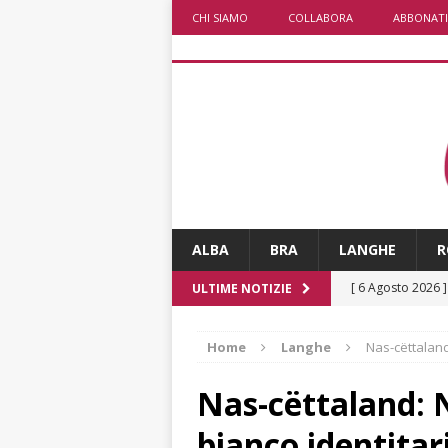
CHI SIAMO
COLLABORA
ABBONATI
ALBA
BRA
LANGHE
R
[ 6 Agosto 2026 
ULTIME NOTIZIE
l’edizione 2026
Home
Langhe
Nas-cëttaland
[ 6 Agosto 2026 
1,5 milioni di eur
Nas-cëttaland: N
[ 6 Agosto 2026 
bianco identitar