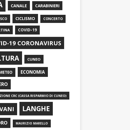
A
CANALE
CARABINIERI
CICLISMO
ASCO
CONCERTO
RTINA
COVID-19
ID-19 CORONAVIRUS
LTURA
CUNEO
ECONOMIA
METEO
ERO
IONE CRC (CASSA RISPARMIO DI CUNEO)
LANGHE
VANI
ORO
MAURIZIO MARELLO