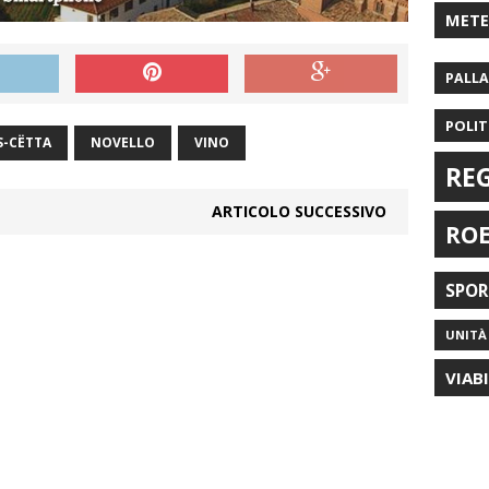
MET
PALL
POLIT
S-CËTTA
NOVELLO
VINO
RE
ARTICOLO SUCCESSIVO
RO
SPO
UNITÀ 
VIAB