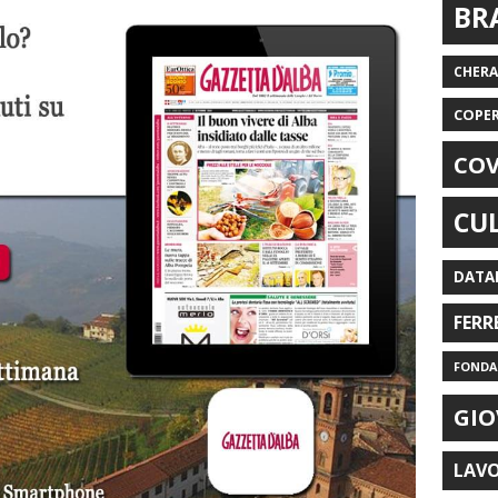
BR
CHER
COPE
COV
CU
DATA
FERR
FONDAZ
GIO
LAV