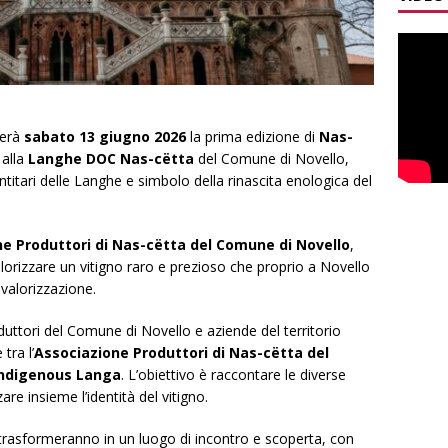
terà
sabato 13 giugno 2026
la prima edizione di
Nas-
 alla
Langhe DOC Nas-cëtta
del Comune di Novello,
entitari delle Langhe e simbolo della rinascita enologica del
e Produttori di Nas-cëtta del Comune di Novello
,
alorizzare un vitigno raro e prezioso che proprio a Novello
 valorizzazione.
duttori del Comune di Novello e aziende del territorio
tra l’
Associazione Produttori di Nas-cëtta del
Indigenous Langa
. L’obiettivo è raccontare le diverse
are insieme l’identità del vitigno.
si trasformeranno in un luogo di incontro e scoperta, con