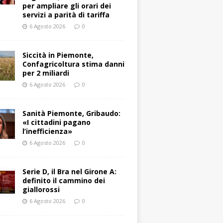
per ampliare gli orari dei
servizi a parità di tariffa
6 Agosto 2026
0
Siccità in Piemonte,
Confagricoltura stima danni
per 2 miliardi
6 Agosto 2026
0
Sanità Piemonte, Gribaudo:
«I cittadini pagano
l’inefficienza»
6 Agosto 2026
0
Serie D, il Bra nel Girone A:
definito il cammino dei
giallorossi
6 Agosto 2026
0