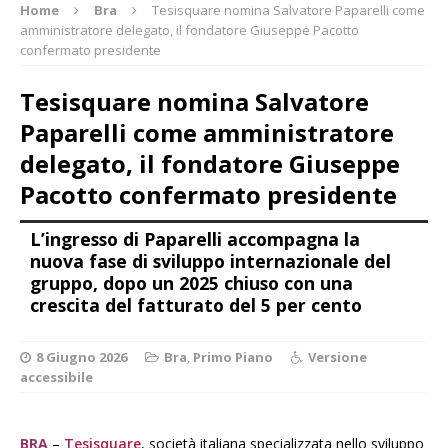
Home
Bra
Tesisquare nomina Salvatore Paparelli come
amministratore delegato, il fondatore Giuseppe Pacotto
confermato presidente
Tesisquare nomina Salvatore
Paparelli come amministratore
delegato, il fondatore Giuseppe
Pacotto confermato presidente
L’ingresso di Paparelli accompagna la
nuova fase di sviluppo internazionale del
gruppo, dopo un 2025 chiuso con una
crescita del fatturato del 5 per cento
8 Giugno 2026
Bra
,
Primo Piano
Versione
accessibile
BRA
–
Tesisquare
, società italiana specializzata nello sviluppo