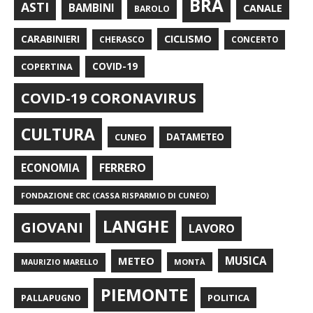
BRA
ASTI
BAMBINI
CANALE
BAROLO
CARABINIERI
CICLISMO
CHERASCO
CONCERTO
COPERTINA
COVID-19
COVID-19 CORONAVIRUS
CULTURA
CUNEO
DATAMETEO
FERRERO
ECONOMIA
FONDAZIONE CRC (CASSA RISPARMIO DI CUNEO)
LANGHE
GIOVANI
LAVORO
METEO
MUSICA
MONTÀ
MAURIZIO MARELLO
PIEMONTE
POLITICA
PALLAPUGNO