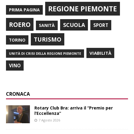
REGIONE PIEMONTE
PRIMA PAGINA
ROERO
SCUOLA
SPORT
SANITÀ
TURISMO
TORINO
VIABILITÀ
UNITÀ DI CRISI DELLA REGIONE PIEMONTE
VINO
CRONACA
Rotary Club Bra: arriva il “Premio per
l’Eccellenza”
7 Agosto 2026