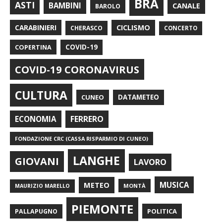
BRA
ASTI
BAMBINI
CANALE
BAROLO
CARABINIERI
CICLISMO
CHERASCO
CONCERTO
COPERTINA
COVID-19
COVID-19 CORONAVIRUS
CULTURA
CUNEO
DATAMETEO
FERRERO
ECONOMIA
FONDAZIONE CRC (CASSA RISPARMIO DI CUNEO)
LANGHE
GIOVANI
LAVORO
METEO
MUSICA
MONTÀ
MAURIZIO MARELLO
PIEMONTE
POLITICA
PALLAPUGNO