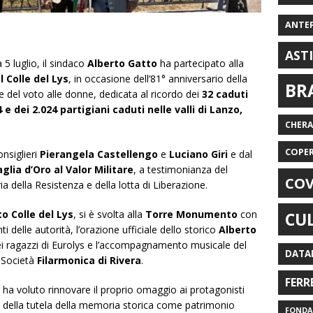
ANTE
AST
 5 luglio, il sindaco
Alberto Gatto
ha partecipato alla
Colle del Lys
, in occasione dell’81° anniversario della
BR
 e del voto alle donne, dedicata al ricordo dei
32 caduti
 e dei 2.024 partigiani caduti nelle valli di Lanzo,
CHER
COPE
nsiglieri
Pierangela Castellengo
e
Luciano Giri
e dal
glia d’Oro al Valor Militare
, a testimonianza del
COV
a della Resistenza e della lotta di Liberazione.
o Colle del Lys
, si è svolta alla
Torre Monumento
con
CU
ti delle autorità, l’orazione ufficiale dello storico
Alberto
ei ragazzi di Eurolys e l’accompagnamento musicale del
DATA
a Società
Filarmonica di Rivera
.
FERR
 ha voluto rinnovare il proprio omaggio ai protagonisti
za della tutela della memoria storica come patrimonio
FONDAZ