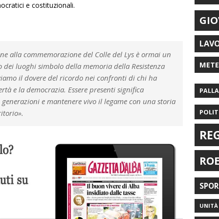
ratici e costituzionali.
GIO
LAV
zione alla commemorazione del Colle del Lys è ormai un
MET
dei luoghi simbolo della memoria della Resistenza
amo il dovere del ricordo nei confronti di chi ha
bertà e la democrazia. Essere presenti significa
PALL
e generazioni e mantenere vivo il legame con una storia
POLIT
itorio».
RE
RO
SPO
UNITÀ 