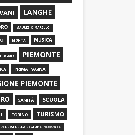
LANGHE
VANI
ORO
MAURIZIO MARELLO
EO
MUSICA
MONTÀ
PIEMONTE
APUGNO
PRIMA PAGINA
ICA
GIONE PIEMONTE
ERO
SCUOLA
SANITÀ
TURISMO
RT
TORINO
DI CRISI DELLA REGIONE PIEMONTE