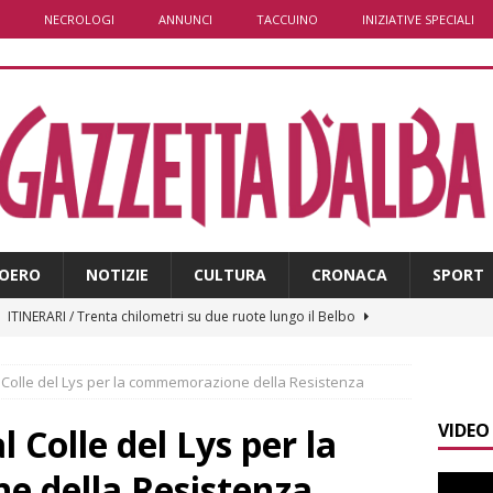
NECROLOGI
ANNUNCI
TACCUINO
INIZIATIVE SPECIALI
OERO
NOTIZIE
CULTURA
CRONACA
SPORT
]
ITINERARI / Trenta chilometri su due ruote lungo il Belbo
 al Colle del Lys per la commemorazione della Resistenza
]
Cuneo, stretta della Polizia: controlli, denunce e lotta al
VIDEO
NACA
l Colle del Lys per la
]
La festa di San Rocco dimostra che Santo Stefano Belbo è un
 della Resistenza