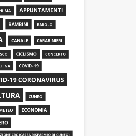
APPUNTAMENTI
PRIMA
I
BAMBINI
BAROLO
A
CANALE
CARABINIERI
CICLISMO
ASCO
CONCERTO
RTINA
COVID-19
ID-19 CORONAVIRUS
LTURA
CUNEO
ECONOMIA
METEO
ERO
IONE CRC (CASSA RISPARMIO DI CUNEO)