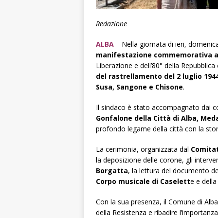
Redazione
ALBA
– Nella giornata di ieri, domenica
manifestazione commemorativa al 
Liberazione e dell’80° della Repubblica
del rastrellamento del 2 luglio 1944
Susa, Sangone e Chisone
.
Il sindaco è stato accompagnato dai co
Gonfalone della Città di Alba, Meda
profondo legame della città con la stori
La cerimonia, organizzata dal
Comitat
la deposizione delle corone, gli interven
Borgatta
, la lettura del documento d
Corpo musicale di Caselett
e e dell
Con la sua presenza, il Comune di Alba
della Resistenza e ribadire l’importan