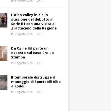
8 Agosto 2026
0
L’Alba volley inizia la
stagione del debutto in
Serie B1 con una visita al
grattacielo della Regione
8 Agosto 2026
0
Da Cgil e Uil parte un
esposto sul caso Crc-La
Stampa
8 Agosto 2026
0
Il temporale distrugge il
maneggio di Sportabili Alba
a Roddi
8 Agosto 2026
0