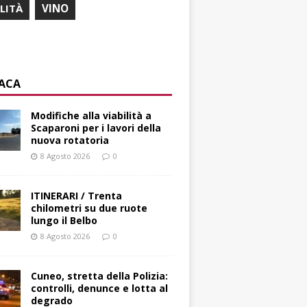
ILITÀ
VINO
ACA
Modifiche alla viabilità a
Scaparoni per i lavori della
nuova rotatoria
8 Agosto 2026
0
ITINERARI / Trenta
chilometri su due ruote
lungo il Belbo
8 Agosto 2026
0
Cuneo, stretta della Polizia:
controlli, denunce e lotta al
degrado