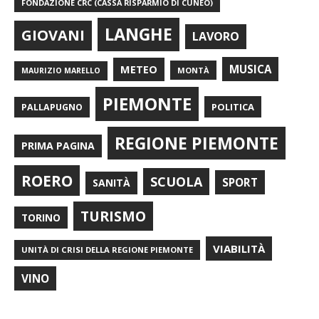
FONDAZIONE CRC (CASSA RISPARMIO DI CUNEO)
LANGHE
GIOVANI
LAVORO
METEO
MUSICA
MONTÀ
MAURIZIO MARELLO
PIEMONTE
POLITICA
PALLAPUGNO
REGIONE PIEMONTE
PRIMA PAGINA
ROERO
SCUOLA
SPORT
SANITÀ
TURISMO
TORINO
VIABILITÀ
UNITÀ DI CRISI DELLA REGIONE PIEMONTE
VINO