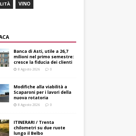
ILITÀ
VINO
ACA
Banca di Asti, utile a 26,7
milioni nel primo semestre:
cresce la fiducia dei clienti
8 Agosto 2026
0
Modifiche alla viabilità a
Scaparoni per i lavori della
nuova rotatoria
8 Agosto 2026
0
ITINERARI / Trenta
chilometri su due ruote
lungo il Belbo