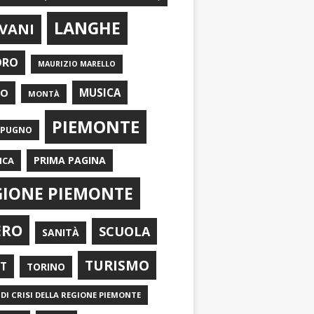
LANGHE
VANI
ORO
MAURIZIO MARELLO
EO
MUSICA
MONTÀ
PIEMONTE
APUGNO
PRIMA PAGINA
ICA
GIONE PIEMONTE
ERO
SCUOLA
SANITÀ
TURISMO
RT
TORINO
DI CRISI DELLA REGIONE PIEMONTE