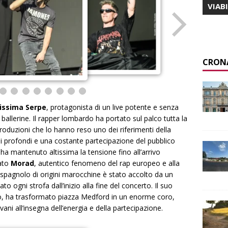
VIAB
CRON
issima Serpe
, protagonista di un live potente e senza
llerine. Il rapper lombardo ha portato sul palco tutta la
produzioni che lo hanno reso uno dei riferimenti della
si profondi e una costante partecipazione del pubblico
ha mantenuto altissima la tensione fino all’arrivo
tato
Morad
, autentico fenomeno del rap europeo e alla
ta spagnolo di origini marocchine è stato accolto da un
o ogni strofa dall’inizio alla fine del concerto. Il suo
o, ha trasformato piazza Medford in un enorme coro,
i all’insegna dell’energia e della partecipazione.