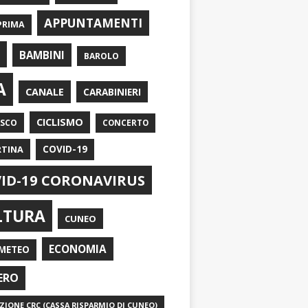
APPUNTAMENTI
PRIMA
I
BAMBINI
BAROLO
A
CANALE
CARABINIERI
CICLISMO
ASCO
CONCERTO
RTINA
COVID-19
ID-19 CORONAVIRUS
LTURA
CUNEO
ECONOMIA
METEO
ERO
IONE CRC (CASSA RISPARMIO DI CUNEO)