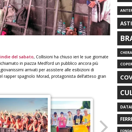
ANTE
AST
BR
CHER
 indie del sabato
, Collisioni ha chiuso ieri le sue giornate
ichiamato in piazza Medford un pubblico ancora più
COPE
vanissimi arrivati per assistere alle esibizioni di
COV
el rapper spagnolo Morad, protagonista dell’atteso gran
CU
DATA
FERR
FONDAZ