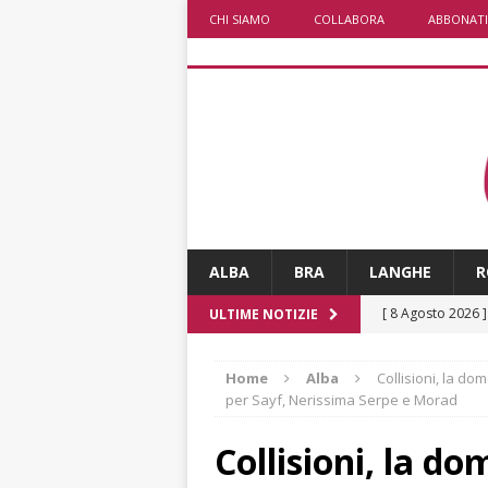
CHI SIAMO
COLLABORA
ABBONATI
ALBA
BRA
LANGHE
R
[ 8 Agosto 2026 
ULTIME NOTIZIE
rotatoria
ALB
Home
Alba
Collisioni, la do
[ 8 Agosto 2026 
per Sayf, Nerissima Serpe e Morad
LANGHE
Collisioni, la d
[ 8 Agosto 2026 