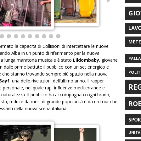
GIO
LAV
MET
mato la capacità di Collisioni di intercettare le nuove
ndo Alba in un punto di riferimento per la nuova
PALL
e la lunga maratona musicale è stato
Lildombaby
, giovane
n dalle prime battute il pubblico con un set energico e
POLIT
die che stanno trovando sempre più spazio nella nuova
Sayf
, una delle rivelazioni dell’ultimo anno. Il rapper
RE
e personale, nel quale rap, influenze mediterranee e
n naturalezza. Il pubblico ha accompagnato ogni brano,
sta, reduce da mesi di grande popolarità e da un tour che
RO
essanti della nuova scena italiana.
SPO
UNITÀ 