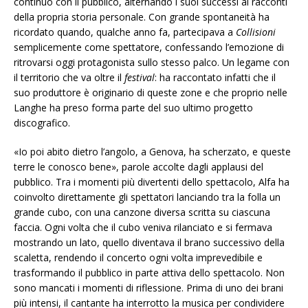
continuo con il pubblico, alternando i suoi successi ai racconti
della propria storia personale. Con grande spontaneità ha
ricordato quando, qualche anno fa, partecipava a
Collisioni
semplicemente come spettatore, confessando l’emozione di
ritrovarsi oggi protagonista sullo stesso palco. Un legame con
il territorio che va oltre il
festival
: ha raccontato infatti che il
suo produttore è originario di queste zone e che proprio nelle
Langhe ha preso forma parte del suo ultimo progetto
discografico.
«Io poi abito dietro l’angolo, a Genova, ha scherzato, e queste
terre le conosco bene», parole accolte dagli applausi del
pubblico. Tra i momenti più divertenti dello spettacolo, Alfa ha
coinvolto direttamente gli spettatori lanciando tra la folla un
grande cubo, con una canzone diversa scritta su ciascuna
faccia. Ogni volta che il cubo veniva rilanciato e si fermava
mostrando un lato, quello diventava il brano successivo della
scaletta, rendendo il concerto ogni volta imprevedibile e
trasformando il pubblico in parte attiva dello spettacolo. Non
sono mancati i momenti di riflessione. Prima di uno dei brani
più intensi, il cantante ha interrotto la musica per condividere