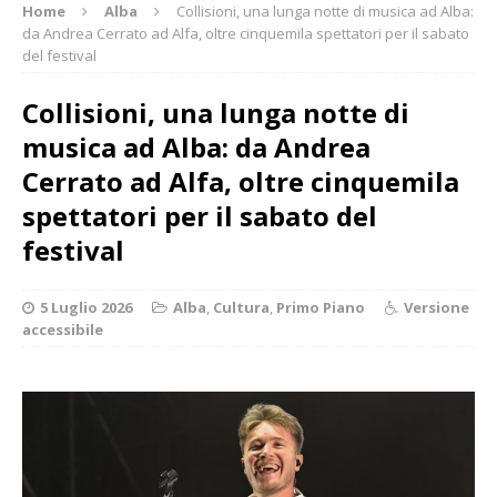
Home
Alba
Collisioni, una lunga notte di musica ad Alba:
da Andrea Cerrato ad Alfa, oltre cinquemila spettatori per il sabato
del festival
Collisioni, una lunga notte di
musica ad Alba: da Andrea
Cerrato ad Alfa, oltre cinquemila
spettatori per il sabato del
festival
5 Luglio 2026
Alba
,
Cultura
,
Primo Piano
Versione
accessibile