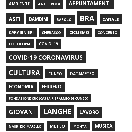
APPUNTAMENTI
AMBIENTE
ANTEPRIMA
BRA
ASTI
BAMBINI
CANALE
BAROLO
CARABINIERI
CICLISMO
CHERASCO
CONCERTO
COPERTINA
COVID-19
COVID-19 CORONAVIRUS
CULTURA
CUNEO
DATAMETEO
FERRERO
ECONOMIA
FONDAZIONE CRC (CASSA RISPARMIO DI CUNEO)
LANGHE
GIOVANI
LAVORO
METEO
MUSICA
MONTÀ
MAURIZIO MARELLO