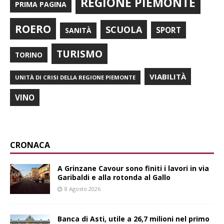
REGIONE PIEMONTE
PRIMA PAGINA
ROERO
SCUOLA
SPORT
SANITÀ
TURISMO
TORINO
VIABILITÀ
UNITÀ DI CRISI DELLA REGIONE PIEMONTE
VINO
CRONACA
A Grinzane Cavour sono finiti i lavori in via
Garibaldi e alla rotonda al Gallo
8 Agosto 2026
Banca di Asti, utile a 26,7 milioni nel primo