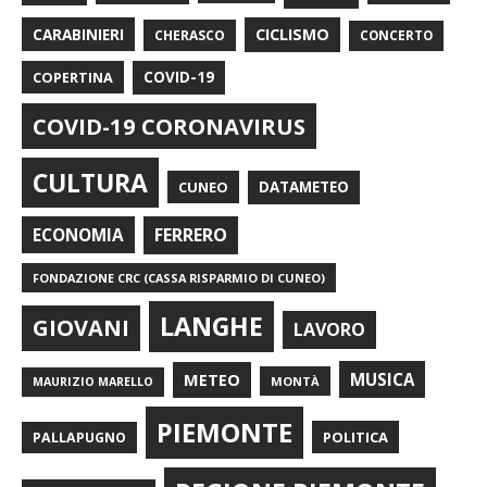
CARABINIERI
CICLISMO
CHERASCO
CONCERTO
COPERTINA
COVID-19
COVID-19 CORONAVIRUS
CULTURA
CUNEO
DATAMETEO
FERRERO
ECONOMIA
FONDAZIONE CRC (CASSA RISPARMIO DI CUNEO)
LANGHE
GIOVANI
LAVORO
METEO
MUSICA
MONTÀ
MAURIZIO MARELLO
PIEMONTE
POLITICA
PALLAPUGNO