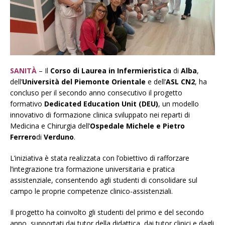
SANITÀ
– Il
Corso di Laurea in Infermieristica
di
Alba
,
dell’
Università del Piemonte Orientale
e dell’
ASL CN2
, ha
concluso per il secondo anno consecutivo il progetto
formativo
Dedicated Education Unit (DEU)
, un modello
innovativo di formazione clinica sviluppato nei reparti di
Medicina e Chirurgia dell’
Ospedale Michele e Pietro
Ferrero
di
Verduno
.
L’iniziativa è stata realizzata con l’obiettivo di rafforzare
l’integrazione tra formazione universitaria e pratica
assistenziale, consentendo agli studenti di consolidare sul
campo le proprie competenze clinico-assistenziali.
Il progetto ha coinvolto gli studenti del primo e del secondo
anno, supportati dai tutor della didattica, dai tutor clinici e dagli