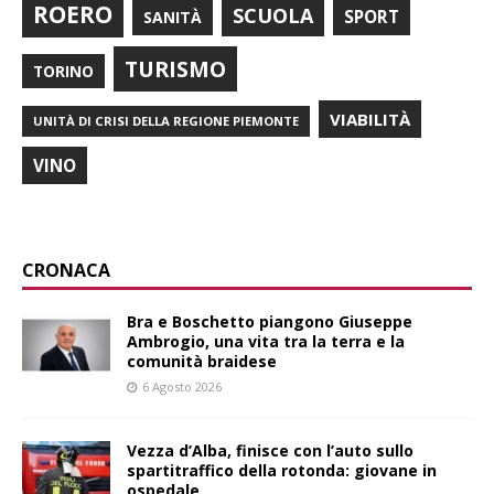
ROERO
SCUOLA
SPORT
SANITÀ
TURISMO
TORINO
VIABILITÀ
UNITÀ DI CRISI DELLA REGIONE PIEMONTE
VINO
CRONACA
Bra e Boschetto piangono Giuseppe
Ambrogio, una vita tra la terra e la
comunità braidese
6 Agosto 2026
Vezza d’Alba, finisce con l’auto sullo
spartitraffico della rotonda: giovane in
ospedale