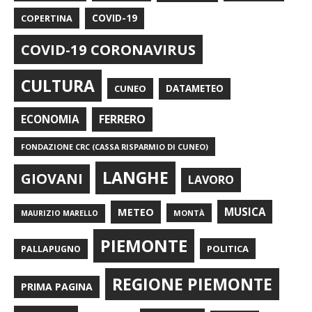
COPERTINA
COVID-19
COVID-19 CORONAVIRUS
CULTURA
CUNEO
DATAMETEO
FERRERO
ECONOMIA
FONDAZIONE CRC (CASSA RISPARMIO DI CUNEO)
LANGHE
GIOVANI
LAVORO
METEO
MUSICA
MONTÀ
MAURIZIO MARELLO
PIEMONTE
POLITICA
PALLAPUGNO
REGIONE PIEMONTE
PRIMA PAGINA