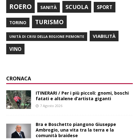
ROERO
SCUOLA
SPORT
SANITÀ
TURISMO
TORINO
VIABILITÀ
UNITÀ DI CRISI DELLA REGIONE PIEMONTE
VINO
CRONACA
ITINERARI / Per i più piccoli: gnomi, boschi
fatati e altalene d’artista giganti
7 Agosto 2026
Bra e Boschetto piangono Giuseppe
Ambrogio, una vita tra la terra e la
comunità braidese