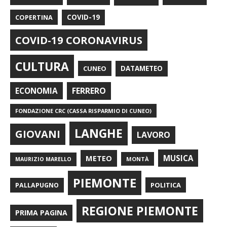
COPERTINA
COVID-19
COVID-19 CORONAVIRUS
CULTURA
CUNEO
DATAMETEO
FERRERO
ECONOMIA
FONDAZIONE CRC (CASSA RISPARMIO DI CUNEO)
LANGHE
GIOVANI
LAVORO
METEO
MUSICA
MONTÀ
MAURIZIO MARELLO
PIEMONTE
POLITICA
PALLAPUGNO
REGIONE PIEMONTE
PRIMA PAGINA