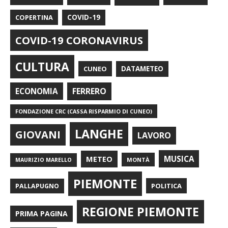
COPERTINA
COVID-19
COVID-19 CORONAVIRUS
CULTURA
CUNEO
DATAMETEO
FERRERO
ECONOMIA
FONDAZIONE CRC (CASSA RISPARMIO DI CUNEO)
LANGHE
GIOVANI
LAVORO
METEO
MUSICA
MONTÀ
MAURIZIO MARELLO
PIEMONTE
POLITICA
PALLAPUGNO
REGIONE PIEMONTE
PRIMA PAGINA