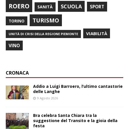
ROERO
SCUOLA
SPORT
SANITÀ
TURISMO
TORINO
VIABILITÀ
UNITÀ DI CRISI DELLA REGIONE PIEMONTE
VINO
CRONACA
Addio a Luigi Barroero, l’ultimo cantastorie
delle Langhe
9 Agosto 2026
Bra celebra Santa Chiara tra la
suggestione del Transito e la gioia della
festa