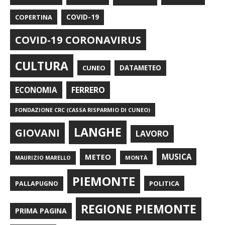
COPERTINA
COVID-19
COVID-19 CORONAVIRUS
CULTURA
CUNEO
DATAMETEO
FERRERO
ECONOMIA
FONDAZIONE CRC (CASSA RISPARMIO DI CUNEO)
LANGHE
GIOVANI
LAVORO
METEO
MUSICA
MONTÀ
MAURIZIO MARELLO
PIEMONTE
POLITICA
PALLAPUGNO
REGIONE PIEMONTE
PRIMA PAGINA