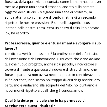
Rosetta, della quale viene ricordata come la mamma, per aver
messo a punto una sorta di trapano lanciato sulla cometa
oggetto dello studio. «Malgrado una serie di problemi, la
sonda atterrò con un errore di cento metri e di un secondo
rispetto alle nostre previsioni. E su quella superficie così
lontana dalla nostra Terra, c’era un pezzo d’Italia: l’ho portato
io», ha esordito.
Professoressa, quanto è entusiasmante svolgere il suo
lavoro?
«Le dico la verità: tantissimo! È la professione della fantasia,
dell’invenzione e dell’innovazione. Ogni volta che viene avviato
qualche nuovo progetto, anche il più piccolo, il ricercatore si
troverà di fronte a qualcosa di nuovo e di straordinario, che
forse in partenza non aveva neppure preso in considerazione.
In fin dei conti, non siamo poi troppo diversi dagli antichi: loro
partivano e andavano alla scoperta del Nilo, noi puntiamo a
nuovi mondi rispetto a quelli che già conosciamo».
Qual è la dote principale che le ha permesso di
raggiungere questi risultati?