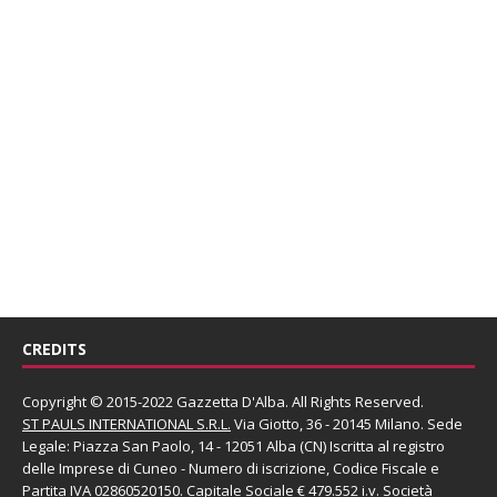
CREDITS
Copyright © 2015-2022 Gazzetta D'Alba. All Rights Reserved.
ST PAULS INTERNATIONAL S.R.L.
Via Giotto, 36 - 20145 Milano. Sede
Legale: Piazza San Paolo, 14 - 12051 Alba (CN) Iscritta al registro
delle Imprese di Cuneo - Numero di iscrizione, Codice Fiscale e
Partita IVA 02860520150. Capitale Sociale € 479.552 i.v. Società