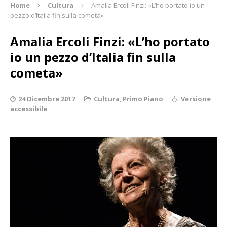
Home
Cultura
Amalia Ercoli Finzi: «L’ho portato io un
pezzo d’Italia fin sulla cometa»
Amalia Ercoli Finzi: «L’ho portato
io un pezzo d’Italia fin sulla
cometa»
24 Dicembre 2017
Cultura
,
Primo Piano
Versione
accessibile