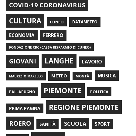
COVID-19 CORONAVIRUS
CULTURA
CUNEO
DATAMETEO
FERRERO
ECONOMIA
FONDAZIONE CRC (CASSA RISPARMIO DI CUNEO)
LANGHE
GIOVANI
LAVORO
METEO
MUSICA
MONTÀ
MAURIZIO MARELLO
PIEMONTE
POLITICA
PALLAPUGNO
REGIONE PIEMONTE
PRIMA PAGINA
ROERO
SCUOLA
SPORT
SANITÀ