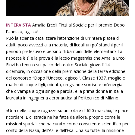
INTERVISTA
Amalia Ercoli Finzi al Sociale per il premio Dopo
l’Unesco, agisco!
Può la scienza catalizzare l’attenzione di un’intera platea di
adulti poco avvezzi alla materia, di liceali un po’ stanchi per il
periodo prefestivo e persino di bambini delle elementari? La
risposta è sì e la prova è la lectio magistralis che Amalia Ercoli
Finzi ha tenuto sul palco del teatro Sociale giovedì 14
dicembre, in occasione della premiazione della terza edizione
del concorso “Dopo l’Unesco, agisco!”. Classe 1937, moglie e
madre di cinque figli, minuta, un grande sorriso e un’energia
che divampa a ogni singola parola, è la prima donna in Italia
laureata in ingegneria aeronautica al Politecnico di Milano.
«Una delle cinque ragazze su un totale di 650 maschi», le piace
ricordare. E di strada ne ha fatta da allora, proprio come le
missioni spaziali che ha curato come consulente scientifico per
conto della Nasa, dell’Asi e dell’Esa. Una su tutte: la missione