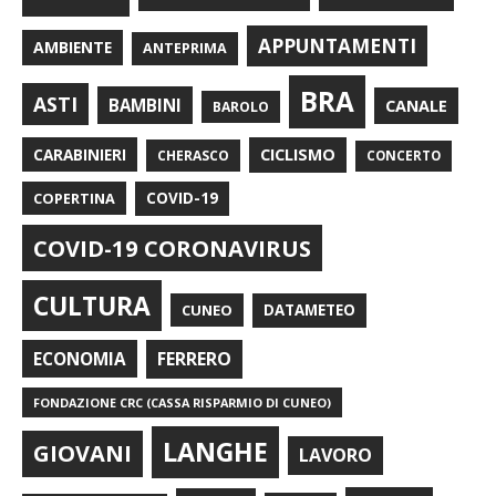
APPUNTAMENTI
AMBIENTE
ANTEPRIMA
BRA
ASTI
BAMBINI
CANALE
BAROLO
CARABINIERI
CICLISMO
CHERASCO
CONCERTO
COPERTINA
COVID-19
COVID-19 CORONAVIRUS
CULTURA
CUNEO
DATAMETEO
FERRERO
ECONOMIA
FONDAZIONE CRC (CASSA RISPARMIO DI CUNEO)
LANGHE
GIOVANI
LAVORO