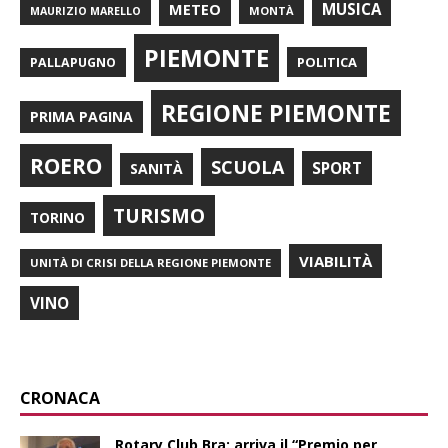
METEO
MUSICA
MONTÀ
MAURIZIO MARELLO
PIEMONTE
POLITICA
PALLAPUGNO
REGIONE PIEMONTE
PRIMA PAGINA
ROERO
SCUOLA
SPORT
SANITÀ
TURISMO
TORINO
VIABILITÀ
UNITÀ DI CRISI DELLA REGIONE PIEMONTE
VINO
CRONACA
Rotary Club Bra: arriva il “Premio per