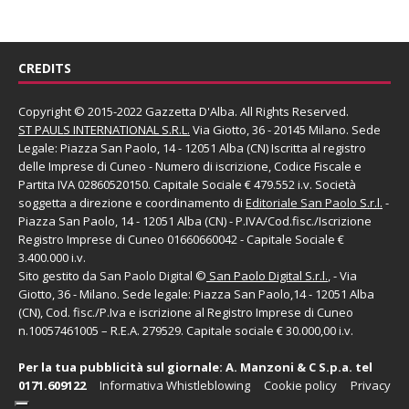
CREDITS
Copyright © 2015-2022 Gazzetta D'Alba. All Rights Reserved.
ST PAULS INTERNATIONAL S.R.L.
Via Giotto, 36 - 20145 Milano. Sede
Legale: Piazza San Paolo, 14 - 12051 Alba (CN) Iscritta al registro
delle Imprese di Cuneo - Numero di iscrizione, Codice Fiscale e
Partita IVA 02860520150. Capitale Sociale € 479.552 i.v. Società
soggetta a direzione e coordinamento di
Editoriale San Paolo
S.r.l.
-
Piazza San Paolo, 14 - 12051 Alba (CN) - P.IVA/Cod.fisc./Iscrizione
Registro Imprese di Cuneo 01660660042 - Capitale Sociale €
3.400.000 i.v.
Sito gestito da
San Paolo Digital
©
San Paolo Digital S.r.l.
, - Via
Giotto, 36 - Milano. Sede legale: Piazza San Paolo,14 - 12051 Alba
(CN), Cod. fisc./P.Iva e iscrizione al Registro Imprese di Cuneo
n.10057461005 – R.E.A. 279529. Capitale sociale € 30.000,00 i.v.
Per la tua pubblicità sul giornale:
A. Manzoni & C S.p.a.
tel
0171.609122
Informativa Whistleblowing
Cookie policy
Privacy