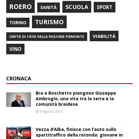
ROERO
SCUOLA
SPORT
SANITÀ
TURISMO
TORINO
VIABILITÀ
UNITÀ DI CRISI DELLA REGIONE PIEMONTE
VINO
CRONACA
Bra e Boschetto piangono Giuseppe
Ambrogio, una vita tra la terra e la
comunità braidese
6 Agosto 2026
Vezza d’Alba, finisce con l’auto sullo
spartitraffico della rotonda: giovane in