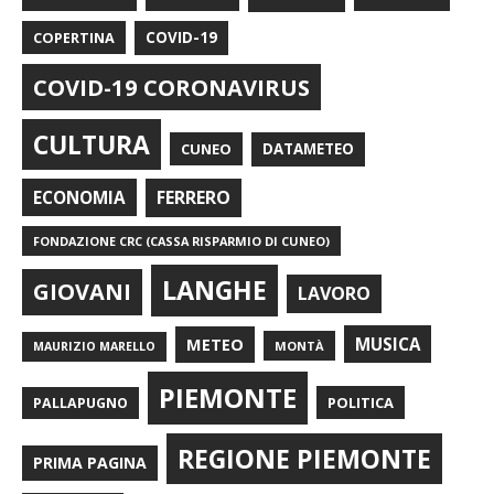
COPERTINA
COVID-19
COVID-19 CORONAVIRUS
CULTURA
CUNEO
DATAMETEO
FERRERO
ECONOMIA
FONDAZIONE CRC (CASSA RISPARMIO DI CUNEO)
LANGHE
GIOVANI
LAVORO
METEO
MUSICA
MONTÀ
MAURIZIO MARELLO
PIEMONTE
POLITICA
PALLAPUGNO
REGIONE PIEMONTE
PRIMA PAGINA