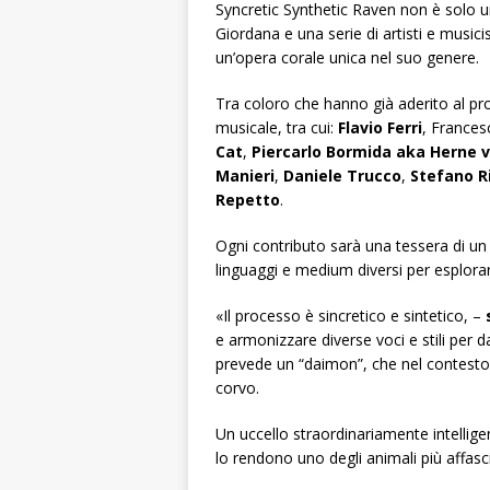
Syncretic Synthetic Raven
non è solo u
Giordana e una serie di artisti e musici
un’opera corale unica nel suo genere.
Tra coloro che hanno già aderito al pr
musicale, tra cui:
Flavio Ferri
, Frances
Cat
,
Piercarlo Bormida aka Herne
Manieri
,
Daniele Trucco
,
Stefano R
Repetto
.
Ogni contributo sarà una tessera di un
linguaggi e medium diversi per esplora
«Il processo è sincretico e sintetico, –
e armonizzare diverse voci e stili per da
prevede un “daimon”, che nel contesto de
corvo.
Un uccello straordinariamente intellige
lo rendono uno degli animali più affasc