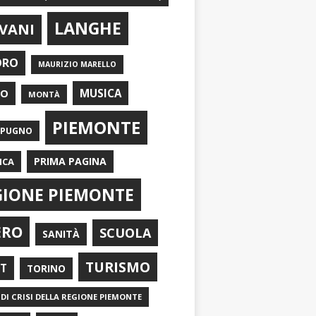
LANGHE
VANI
ORO
MAURIZIO MARELLO
EO
MUSICA
MONTÀ
PIEMONTE
APUGNO
PRIMA PAGINA
ICA
GIONE PIEMONTE
ERO
SCUOLA
SANITÀ
TURISMO
RT
TORINO
DI CRISI DELLA REGIONE PIEMONTE