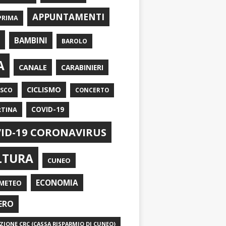
APPUNTAMENTI
PRIMA
I
BAMBINI
BAROLO
A
CANALE
CARABINIERI
CICLISMO
ASCO
CONCERTO
RTINA
COVID-19
ID-19 CORONAVIRUS
LTURA
CUNEO
ECONOMIA
METEO
ERO
IONE CRC (CASSA RISPARMIO DI CUNEO)