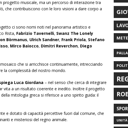
n progetto musicale, ma un percorso di interazione tra
sti, che contribuiscono con le loro visioni a dare corpo a
GIO
LAV
ogetto ci sono nomi noti nel panorama artistico e
co Rista,
Fabrizio Tavernelli
,
Swanz The Lonely
MET
 von Bòrmanus
,
Ulrich Sandner
,
Frank Priola
,
Stefano
isso
,
Mirco Baiocco
,
Dimitri Reverchon
,
Diego
PALL
 mosaico che si arricchisce continuamente, intrecciando
POLIT
re la complessità del nostro mondo.
RE
spiega Luca Giordana
– nel senso che cerca di integrare
r vita a un risultato coerente e inedito. Inoltre il progetto
RO
lla mitologia greca si riferisce a uno spirito guida: il
SPO
nte e dotato di capacità percettive fuori dal comune, che
inanti e misteriosi del regno animale.
UNITÀ 