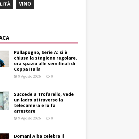
ILITÀ
VINO
ACA
Pallapugno, Serie A: si è
chiusa la stagione regolare,
ora spazio alle semifinali di
Coppa Italia
9 Agosto 2026
0
Succede a Trofarello, vede
un ladro attraverso la
telecamera e lo fa
arrestare
9 Agosto 2026
0
Domani Alba celebra il