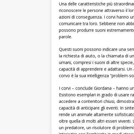
Una delle caratteristiche più straordina
riconoscere le persone attraverso il l
azioni di conseguenza. I corvi hanno 
comunicare tra loro. Sebbene non abbi
possono produrre suoni estremamente var
parole.
Questi suoni possono indicare una seri
la richiesta di aiuto, o la chiamata di 
umani, compresi i suoni di altre specie,
capacità di apprendere e adattarsi. Un 
corvo è la sua intelligenza “problem-sol
I corvi – conclude Giordana – hanno una
Esistono esemplari in grado di usare ra
accedere a contenitori chiusi, dimostr
capacità di anticipare gli eventi. In sin
rende un animale altamente sofistica
oltre quella di molti altri esseri vivent
un predatore, un risolutore di problem