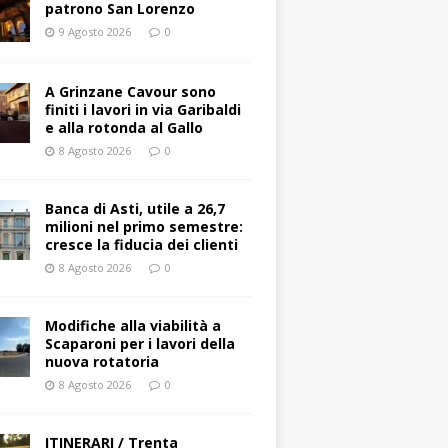
patrono San Lorenzo
9 Agosto 2026
0
A Grinzane Cavour sono
finiti i lavori in via Garibaldi
e alla rotonda al Gallo
8 Agosto 2026
0
Banca di Asti, utile a 26,7
milioni nel primo semestre:
cresce la fiducia dei clienti
8 Agosto 2026
0
Modifiche alla viabilità a
Scaparoni per i lavori della
nuova rotatoria
8 Agosto 2026
0
ITINERARI / Trenta