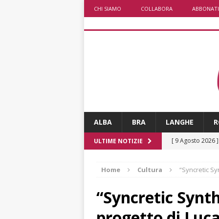
CHI SIAMO
COLLABORA
ABBONATI
ALBA
BRA
LANGHE
R
[ 9 Agosto 2026 
ULTIME NOTIZIE
[ 8 Agosto 2026 
Home
Cultura
“Syncretic Sy
rotonda al Gallo
[ 8 Agosto 2026 
“Syncretic Synth
fiducia dei client
progetto di Luc