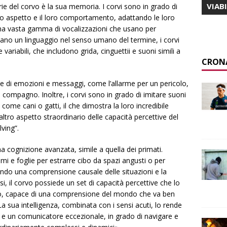
VIAB
rie del corvo è la sua memoria. I corvi sono in grado di
oro aspetto e il loro comportamento, adattando le loro
una vasta gamma di vocalizzazioni che usano per
ano un linguaggio nel senso umano del termine, i corvi
iabili, che includono grida, cinguettii e suoni simili a
CRON
e di emozioni e messaggi, come l’allarme per un pericolo,
un compagno. Inoltre, i corvi sono in grado di imitare suoni
 come cani o gatti, il che dimostra la loro incredibile
altro aspetto straordinario delle capacità percettive del
ving”.
 cognizione avanzata, simile a quella dei primati.
mi e foglie per estrarre cibo da spazi angusti o per
ando una comprensione causale delle situazioni e la
tesi, il corvo possiede un set di capacità percettive che lo
to, capace di una comprensione del mondo che va ben
i. La sua intelligenza, combinata con i sensi acuti, lo rende
i e un comunicatore eccezionale, in grado di navigare e