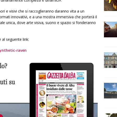
ordinariamente complessi e dinamici».
nori e visivi che si raccoglieranno daranno vita a un
ormati innovativi, e a una mostra immersiva che porterà il
iale unica, dove arte visiva, suono e spazio si fonderanno
 al seguente link:
ynthetic-raven