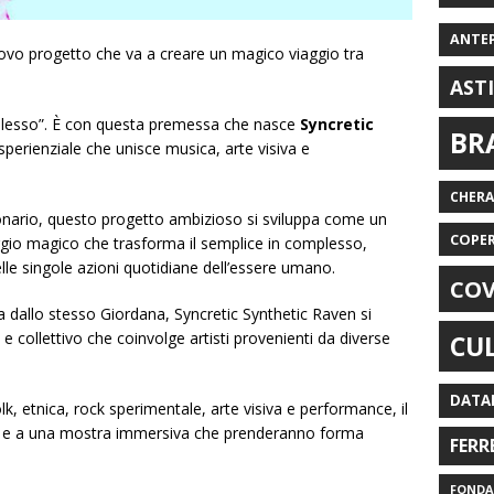
ANTE
nuovo progetto che va a creare un magico viaggio tra
AST
mplesso”. È con questa premessa che nasce
Syncretic
BR
sperienziale che unisce musica, arte visiva e
CHER
sionario, questo progetto ambizioso si sviluppa come un
COPE
aggio magico che trasforma il semplice in complesso,
elle singole azioni quotidiane dell’essere umano.
COV
dallo stesso Giordana, Syncretic Synthetic Raven
si
e collettivo che coinvolge artisti provenienti da diverse
CU
DATA
k, etnica, rock sperimentale, arte visiva e performance, il
m e a una mostra immersiva che prenderanno forma
FERR
FONDAZ