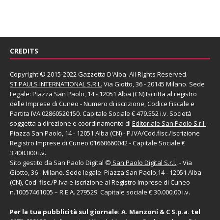
CREDITS
Copyright © 2015-2022 Gazzetta D'Alba. All Rights Reserved.
ST PAULS INTERNATIONAL S.R.L.
Via Giotto, 36 - 20145 Milano. Sede
Legale: Piazza San Paolo, 14 - 12051 Alba (CN) Iscritta al registro
delle Imprese di Cuneo - Numero di iscrizione, Codice Fiscale e
Partita IVA 02860520150. Capitale Sociale € 479.552 i.v. Società
soggetta a direzione e coordinamento di
Editoriale San Paolo
S.r.l.
-
Piazza San Paolo, 14 - 12051 Alba (CN) - P.IVA/Cod.fisc./Iscrizione
Registro Imprese di Cuneo 01660660042 - Capitale Sociale €
3.400.000 i.v.
Sito gestito da
San Paolo Digital
©
San Paolo Digital S.r.l.
, - Via
Giotto, 36 - Milano. Sede legale: Piazza San Paolo,14 - 12051 Alba
(CN), Cod. fisc./P.Iva e iscrizione al Registro Imprese di Cuneo
n.10057461005 – R.E.A. 279529. Capitale sociale € 30.000,00 i.v.
Per la tua pubblicità sul giornale:
A. Manzoni & C S.p.a.
tel