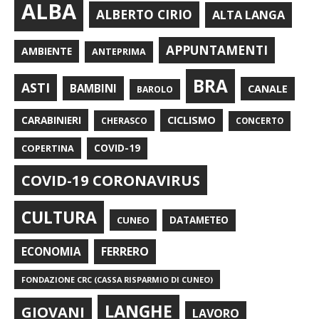
ALBA
ALBERTO CIRIO
ALTA LANGA
APPUNTAMENTI
AMBIENTE
ANTEPRIMA
BRA
ASTI
BAMBINI
CANALE
BAROLO
CARABINIERI
CICLISMO
CHERASCO
CONCERTO
COPERTINA
COVID-19
COVID-19 CORONAVIRUS
CULTURA
CUNEO
DATAMETEO
FERRERO
ECONOMIA
FONDAZIONE CRC (CASSA RISPARMIO DI CUNEO)
LANGHE
GIOVANI
LAVORO