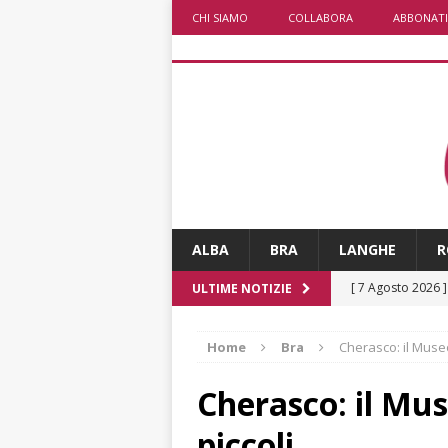
CHI SIAMO
COLLABORA
ABBONATI
ALBA
BRA
LANGHE
R
[ 7 Agosto 2026 
ULTIME NOTIZIE
caldo è sempre 
Home
Bra
Cherasco: il Museo
[ 7 Agosto 2026 
pittura e scultur
Cherasco: il Mus
[ 7 Agosto 2026 
piccoli