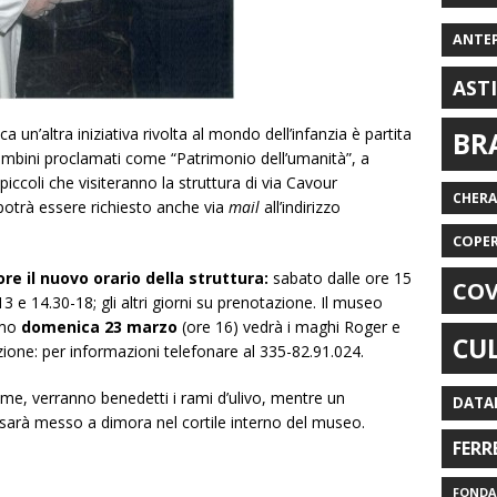
ANTE
AST
a un’altra iniziativa rivolta al mondo dell’infanzia è partita
BR
ambini proclamati come “Patrimonio dell’umanità”, a
 piccoli che visiteranno la struttura di via Cavour
CHER
potrà essere richiesto anche via
mail
all’indirizzo
COPE
ore il nuovo orario della struttura:
sabato dalle ore 15
COV
13 e 14.30-18; gli altri giorni su prenotazione. Il museo
imo
domenica 23 marzo
(ore 16) vedrà i maghi Roger e
CU
azione: per informazioni telefonare al 335-82.91.024.
lme, verranno benedetti i rami d’ulivo, mentre un
DATA
sarà messo a dimora nel cortile interno del museo.
FERR
FONDAZ