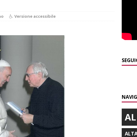
]
Alba: lunedì 10 agosto tornano le “Notti del vino”
ALBA
]
Dal 13 al 16 agosto a Priocca c’è la Sagra della costata di
no
Versione accessibile
PIANO
]
Controlli straordinari ad Asti: oltre 150 persone identificate
]
Fondazione CRC, oltre 2,15 milioni per 41 progetti green
SEGUI
]
Siccità in Piemonte, parte la richiesta di calamità naturale
NAVIG
AL
ALT