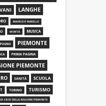
LANGHE
VANI
ORO
MAURIZIO MARELLO
EO
MUSICA
MONTÀ
PIEMONTE
APUGNO
PRIMA PAGINA
ICA
GIONE PIEMONTE
ERO
SCUOLA
SANITÀ
TURISMO
RT
TORINO
DI CRISI DELLA REGIONE PIEMONTE