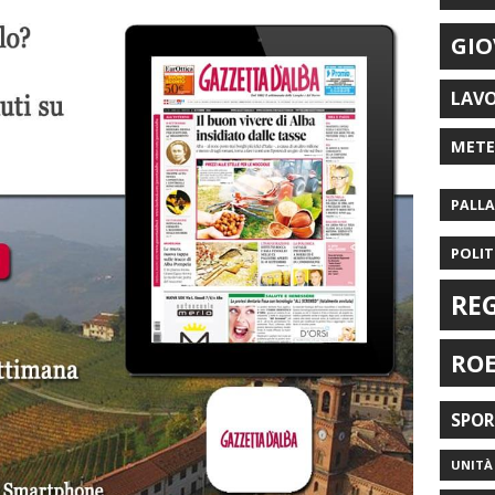
GIO
LAV
MET
PALL
POLIT
RE
RO
SPO
UNITÀ 