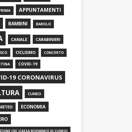
APPUNTAMENTI
PRIMA
I
BAMBINI
BAROLO
A
CANALE
CARABINIERI
CICLISMO
ASCO
CONCERTO
RTINA
COVID-19
ID-19 CORONAVIRUS
LTURA
CUNEO
ECONOMIA
METEO
ERO
IONE CRC (CASSA RISPARMIO DI CUNEO)