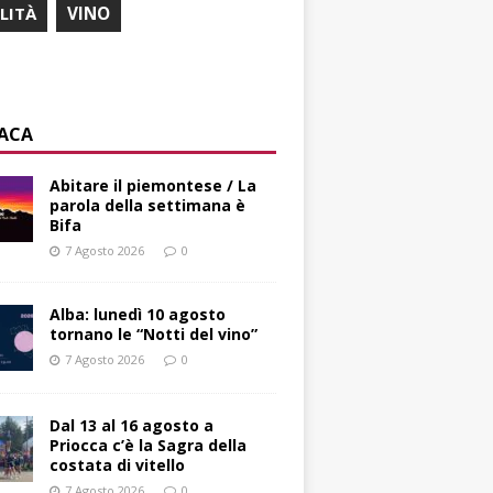
ILITÀ
VINO
ACA
Abitare il piemontese / La
parola della settimana è
Bifa
7 Agosto 2026
0
Alba: lunedì 10 agosto
tornano le “Notti del vino”
7 Agosto 2026
0
Dal 13 al 16 agosto a
Priocca c’è la Sagra della
costata di vitello
7 Agosto 2026
0