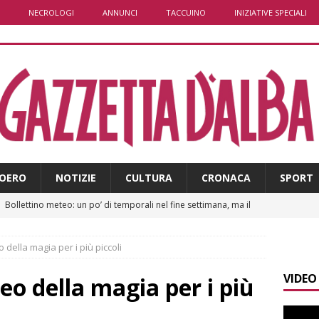
NECROLOGI
ANNUNCI
TACCUINO
INIZIATIVE SPECIALI
OERO
NOTIZIE
CULTURA
CRONACA
SPORT
]
Bollettino meteo: un po’ di temporali nel fine settimana, ma il
presente
ALBA
 della magia per i più piccoli
]
A Belvedere Langhe la festa dell’Assunta darà spazio anche a
VIDEO
a
LANGHE
eo della magia per i più
]
Agosto in collina, le pagine da sfogliare
ALBA