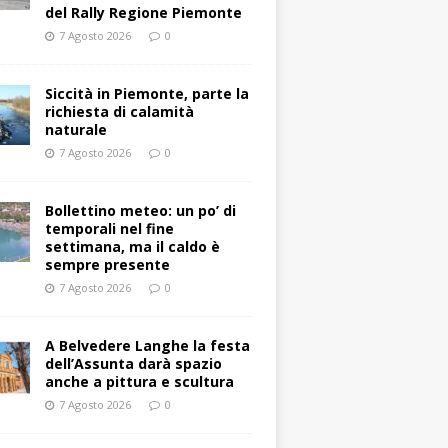
del Rally Regione Piemonte
7 Agosto 2026
0
Siccità in Piemonte, parte la
richiesta di calamità
naturale
7 Agosto 2026
0
Bollettino meteo: un po’ di
temporali nel fine
settimana, ma il caldo è
sempre presente
7 Agosto 2026
0
A Belvedere Langhe la festa
dell’Assunta darà spazio
anche a pittura e scultura
7 Agosto 2026
0