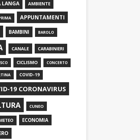
A LANGA
AMBIENTE
APPUNTAMENTI
PRIMA
I
BAMBINI
BAROLO
A
CANALE
CARABINIERI
CICLISMO
ASCO
CONCERTO
RTINA
COVID-19
ID-19 CORONAVIRUS
LTURA
CUNEO
ECONOMIA
METEO
ERO