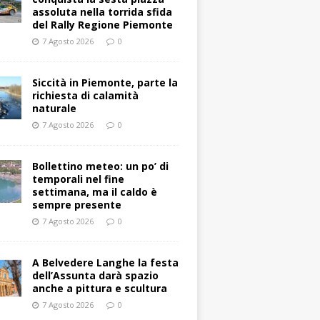
assoluta nella torrida sfida
del Rally Regione Piemonte
7 Agosto 2026
0
Siccità in Piemonte, parte la
richiesta di calamità
naturale
7 Agosto 2026
0
Bollettino meteo: un po’ di
temporali nel fine
settimana, ma il caldo è
sempre presente
7 Agosto 2026
0
A Belvedere Langhe la festa
dell’Assunta darà spazio
anche a pittura e scultura
7 Agosto 2026
0