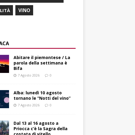
ILITÀ
VINO
ACA
Abitare il piemontese / La
parola della settimana è
Bifa
7 Agosto 2026
0
Alba: lunedì 10 agosto
tornano le “Notti del vino”
7 Agosto 2026
0
Dal 13 al 16 agosto a
Priocca c’è la Sagra della
costata di vitello