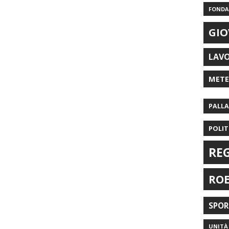
FONDAZ
GIO
LAV
MET
PALL
POLIT
RE
RO
SPO
UNITÀ 