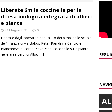
Liberate 6mila coccinelle per la
]
Siccità in Piemonte, parte la richiesta di calamità naturale
difesa biologica integrata di alberi
e piante
]
Bollettino meteo: un po’ di temporali nel fine settimana, ma il
21 Maggio 2021
0
presente
ALBA
Liberate dagli operatori con l’aiuto dei bimbi delle scuole
dell’infanzia di via Balbo, Peter Pan di via Cencio e
]
A Belvedere Langhe la festa dell’Assunta darà spazio anche a
Biancaneve di corso Piave 6000 coccinelle sulle piante
a
LANGHE
nelle aree verdi di Alba.
[…]
SEGUI
]
Agosto in collina, le pagine da sfogliare
ALBA
]
Alba: lunedì 10 agosto tornano le “Notti del vino”
ALBA
NAVIG
AL