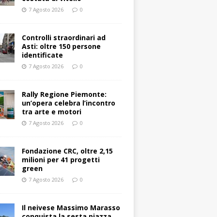
7 Agosto 2026
0
Controlli straordinari ad
Asti: oltre 150 persone
identificate
7 Agosto 2026
0
Rally Regione Piemonte:
un’opera celebra l’incontro
tra arte e motori
7 Agosto 2026
0
Fondazione CRC, oltre 2,15
milioni per 41 progetti
green
7 Agosto 2026
0
Il neivese Massimo Marasso
conquista la sesta piazza