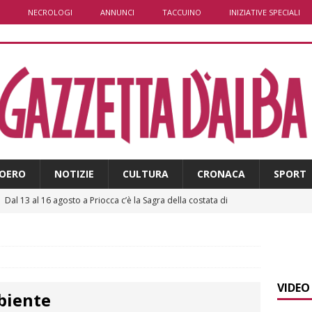
NECROLOGI
ANNUNCI
TACCUINO
INIZIATIVE SPECIALI
OERO
NOTIZIE
CULTURA
CRONACA
SPORT
]
Dal 13 al 16 agosto a Priocca c’è la Sagra della costata di
PIANO
]
Controlli straordinari ad Asti: oltre 150 persone identificate
VIDEO
biente
]
Fondazione CRC, oltre 2,15 milioni per 41 progetti green