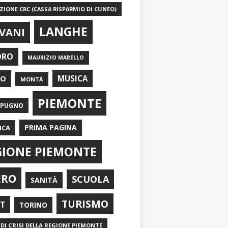
IONE CRC (CASSA RISPARMIO DI CUNEO)
LANGHE
VANI
ORO
MAURIZIO MARELLO
EO
MUSICA
MONTÀ
PIEMONTE
APUGNO
PRIMA PAGINA
ICA
GIONE PIEMONTE
ERO
SCUOLA
SANITÀ
TURISMO
RT
TORINO
DI CRISI DELLA REGIONE PIEMONTE