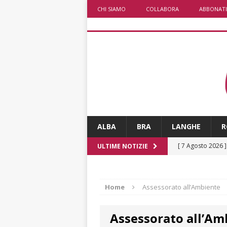
CHI SIAMO
COLLABORA
ABBONATI
ALBA
BRA
LANGHE
R
[ 7 Agosto 2026 
ULTIME NOTIZIE
vitello
PRIMO 
[ 7 Agosto 2026 
Home
Assessorato all’Ambiente
CRONACA
Assessorato all’Am
[ 7 Agosto 2026 