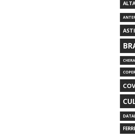
ALT
ANTE
AST
BR
CHER
COPE
COV
CU
DATA
FERR