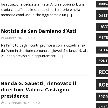
l’associazione dedicata a Fratel Andrea Bordino È una
FONDAZ
storia che affonda le sue radici nel territorio e nella
GIO
memoria condivisa, e che oggi compie un
[…]
LAV
Notizie da San Damiano d’Asti
MET
4 Marzo 2026
0
Nell’ambito degli incontri promossi con la cittadinanza
PALL
dall’Amministrazione comunale, giovedì 5 e lunedì 9, alle
21, sono previsti due appuntamenti.
[…]
POLIT
RE
Banda G. Gabetti, rinnovato il
RO
direttivo: Valeria Castagno
presidente
SPO
20 Gennaio 2026
0
UNITÀ 