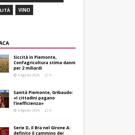
ILITÀ
VINO
ACA
Siccità in Piemonte,
Confagricoltura stima danni
per 2 miliardi
6 Agosto 2026
0
Sanità Piemonte, Gribaudo:
«I cittadini pagano
l’inefficienza»
6 Agosto 2026
0
Serie D, il Bra nel Girone A:
definito il cammino dei