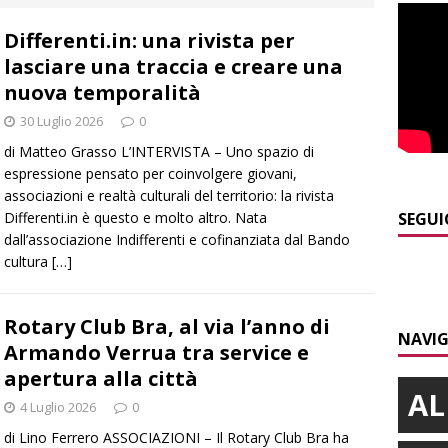
E
Differenti.in: una rivista per
]
Emergenza incendi Piemonte: Azione propone due soluzioni a
lasciare una traccia e creare una
e Regione
ALBA
nuova temporalità
]
È morto Francesco Guccini, aveva 86 anni. Il ricordo
ALBA
30 Luglio 2026
0
]
Clavesana, indagine su amministratori, professionisti e
di Matteo Grasso L’INTERVISTA – Uno spazio di
espressione pensato per coinvolgere giovani,
ti falso, peculato e detenzione illecita di armi
CRONACA
associazioni e realtà culturali del territorio: la rivista
]
Macrino d’Alba, l’inedito Cristo benedicente dei Musei Vaticani
Differenti.in è questo e molto altro. Nata
SEGUI
dall’associazione Indifferenti e cofinanziata dal Bando
cultura
[…]
]
Siccità in Piemonte, Confagricoltura stima danni per 2 miliardi
E
Rotary Club Bra, al via l’anno di
NAVIG
Armando Verrua tra service e
apertura alla città
AL
4 Luglio 2026
0
di Lino Ferrero ASSOCIAZIONI – Il Rotary Club Bra ha