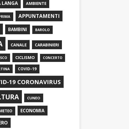
A LANGA
AMBIENTE
APPUNTAMENTI
PRIMA
I
BAMBINI
BAROLO
A
CANALE
CARABINIERI
CICLISMO
ASCO
CONCERTO
RTINA
COVID-19
ID-19 CORONAVIRUS
LTURA
CUNEO
ECONOMIA
METEO
ERO