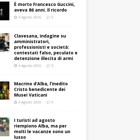
È morto Francesco Guccini,
aveva 86 anni. Il ricordo
6 Agosto 2026
0
Clavesana, indagine su
amministratori,
professionisti e società:
contestati falso, peculato e
detenzione illecita di armi
6 Agosto 2026
0
Macrino d’Alba, l’inedito
Cristo benedicente dei
Musei Vaticani
6 Agosto 2026
0
I turisti ad agosto
riempiono Alba, ma per
molti le vacanze sono un
lusso