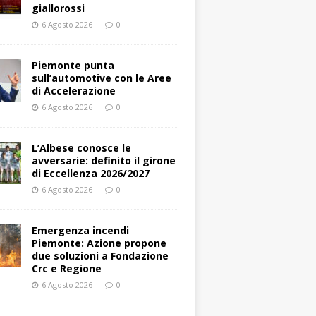
giallorossi
6 Agosto 2026
0
Piemonte punta
sull’automotive con le Aree
di Accelerazione
6 Agosto 2026
0
L’Albese conosce le
avversarie: definito il girone
di Eccellenza 2026/2027
6 Agosto 2026
0
Emergenza incendi
Piemonte: Azione propone
due soluzioni a Fondazione
Crc e Regione
6 Agosto 2026
0