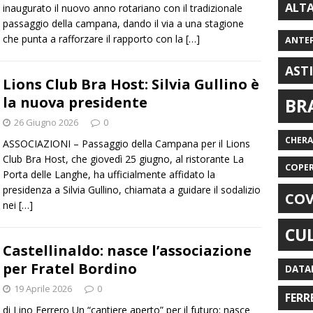
ALT
inaugurato il nuovo anno rotariano con il tradizionale
passaggio della campana, dando il via a una stagione
che punta a rafforzare il rapporto con la
[…]
ANTE
AST
Lions Club Bra Host: Silvia Gullino è
la nuova presidente
BR
26 Giugno 2026
0
CHER
ASSOCIAZIONI – Passaggio della Campana per il Lions
Club Bra Host, che giovedì 25 giugno, al ristorante La
COPE
Porta delle Langhe, ha ufficialmente affidato la
presidenza a Silvia Gullino, chiamata a guidare il sodalizio
COV
nei
[…]
CU
Castellinaldo: nasce l’associazione
per Fratel Bordino
DATA
19 Aprile 2026
0
FERR
di Lino Ferrero Un “cantiere aperto” per il futuro: nasce