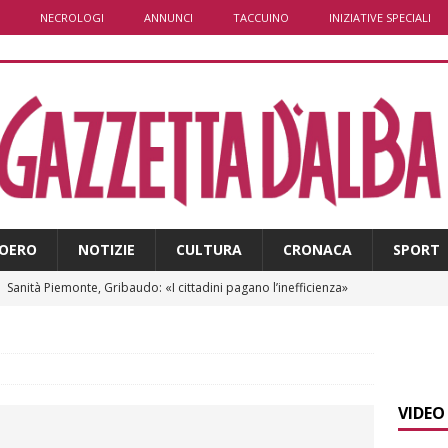
NECROLOGI
ANNUNCI
TACCUINO
INIZIATIVE SPECIALI
OERO
NOTIZIE
CULTURA
CRONACA
SPORT
]
Sanità Piemonte, Gribaudo: «I cittadini pagano l’inefficienza»
E
]
Serie D, il Bra nel Girone A: definito il cammino dei giallorossi
VIDEO
]
Piemonte punta sull’automotive con le Aree di Accelerazione