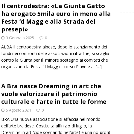
Il centrodestra: «La Giunta Gatto
ha erogato 5mila euro in meno alla
Festa ‘d Magg e alla Strada dei
presepi»
3 Gennaio 2025
0
ALBA Il centrodestra albese, dopo lo stanziamento dei
fondi nei confronti delle associazioni cittadine, si scaglia
contro la Giunta per il minore sostegno ai comitati che
organizzano la Festa ‘d Magg di corso Piave e ai
[…]
A Bra nasce Dreaming in art che
vuole valorizzare il patrimonio
culturale e l’arte in tutte le forme
5 Agosto 2024
0
BRA Una nuova associazione si affaccia nel mondo
dell’arte braidese. Costituita all’inizio di luglio, la
Dreaming in art (cioè sognando nell’arte) è una no-profit,