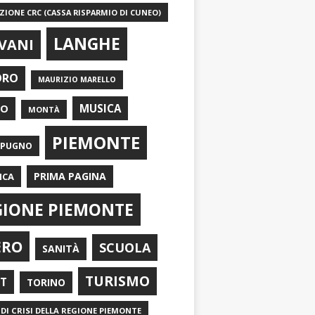
IONE CRC (CASSA RISPARMIO DI CUNEO)
LANGHE
VANI
ORO
MAURIZIO MARELLO
EO
MUSICA
MONTÀ
PIEMONTE
APUGNO
PRIMA PAGINA
ICA
GIONE PIEMONTE
ERO
SCUOLA
SANITÀ
TURISMO
RT
TORINO
DI CRISI DELLA REGIONE PIEMONTE