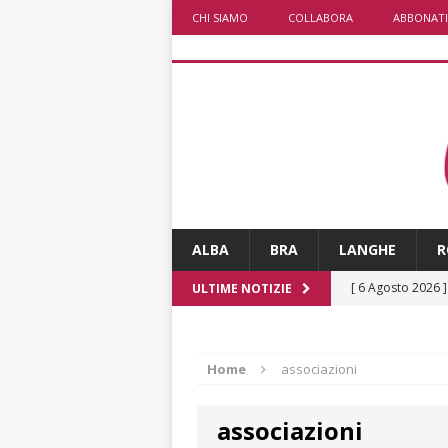
CHI SIAMO
COLLABORA
ABBONATI
ALBA
BRA
LANGHE
R
[ 6 Agosto 2026 
ULTIME NOTIZIE
ALTRE NOTIZI
[ 6 Agosto 2026 
Home
associazioni
BRA
associazioni
[ 6 Agosto 2026 