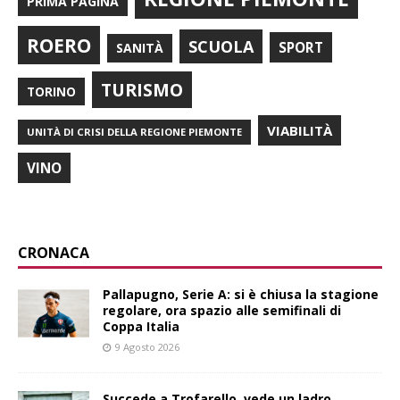
PRIMA PAGINA
ROERO
SCUOLA
SPORT
SANITÀ
TURISMO
TORINO
VIABILITÀ
UNITÀ DI CRISI DELLA REGIONE PIEMONTE
VINO
CRONACA
Pallapugno, Serie A: si è chiusa la stagione
regolare, ora spazio alle semifinali di
Coppa Italia
9 Agosto 2026
Succede a Trofarello, vede un ladro