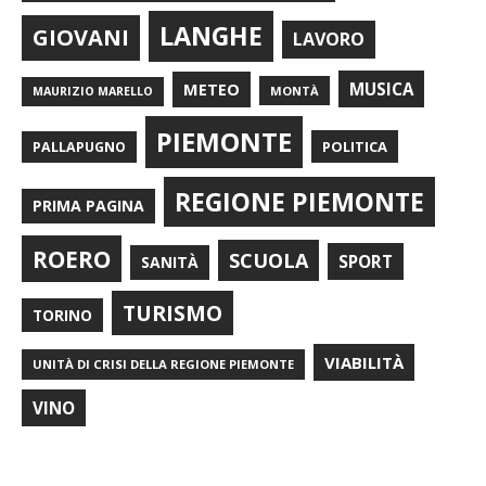
LANGHE
GIOVANI
LAVORO
METEO
MUSICA
MONTÀ
MAURIZIO MARELLO
PIEMONTE
POLITICA
PALLAPUGNO
REGIONE PIEMONTE
PRIMA PAGINA
ROERO
SCUOLA
SPORT
SANITÀ
TURISMO
TORINO
VIABILITÀ
UNITÀ DI CRISI DELLA REGIONE PIEMONTE
VINO