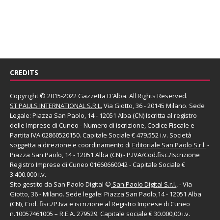
CREDITS
Copyright © 2015-2022 Gazzetta D'Alba. All Rights Reserved.
ST PAULS INTERNATIONAL S.R.L.
Via Giotto, 36 - 20145 Milano. Sede
Legale: Piazza San Paolo, 14 - 12051 Alba (CN) Iscritta al registro
delle Imprese di Cuneo - Numero di iscrizione, Codice Fiscale e
Partita IVA 02860520150. Capitale Sociale € 479.552 i.v. Società
soggetta a direzione e coordinamento di
Editoriale San Paolo
S.r.l.
-
Piazza San Paolo, 14 - 12051 Alba (CN) - P.IVA/Cod.fisc./Iscrizione
Registro Imprese di Cuneo 01660660042 - Capitale Sociale €
3.400.000 i.v.
Sito gestito da
San Paolo Digital
©
San Paolo Digital S.r.l.
, - Via
Giotto, 36 - Milano. Sede legale: Piazza San Paolo,14 - 12051 Alba
(CN), Cod. fisc./P.Iva e iscrizione al Registro Imprese di Cuneo
n.10057461005 – R.E.A. 279529. Capitale sociale € 30.000,00 i.v.