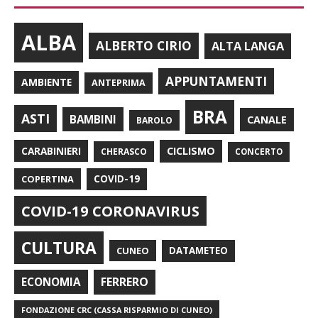
ALBA
ALBERTO CIRIO
ALTA LANGA
APPUNTAMENTI
AMBIENTE
ANTEPRIMA
BRA
ASTI
BAMBINI
CANALE
BAROLO
CARABINIERI
CICLISMO
CHERASCO
CONCERTO
COPERTINA
COVID-19
COVID-19 CORONAVIRUS
CULTURA
CUNEO
DATAMETEO
FERRERO
ECONOMIA
FONDAZIONE CRC (CASSA RISPARMIO DI CUNEO)