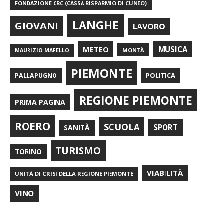
FONDAZIONE CRC (CASSA RISPARMIO DI CUNEO)
LANGHE
GIOVANI
LAVORO
METEO
MUSICA
MONTÀ
MAURIZIO MARELLO
PIEMONTE
POLITICA
PALLAPUGNO
REGIONE PIEMONTE
PRIMA PAGINA
ROERO
SCUOLA
SPORT
SANITÀ
TURISMO
TORINO
VIABILITÀ
UNITÀ DI CRISI DELLA REGIONE PIEMONTE
VINO