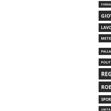
FONDAZ
GIO
LAV
MET
PALL
POLIT
RE
RO
SPO
UNITÀ 