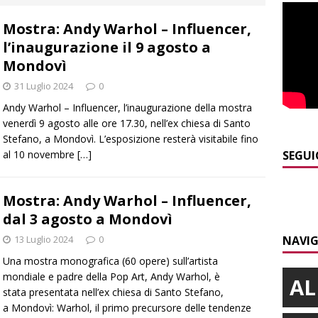
curezza
BRA
Mostra: Andy Warhol – Influencer,
]
Serie D, secondo test per il Bra Calcio: sfida con la Sanremese
l’inaugurazione il 9 agosto a
Mondovì
]
ITINERARI / Valle Varaita: camminare in compagnia dei
31 Luglio 2024
0
folletti dispettosi
ALTRE NOTIZIE
Andy Warhol – Influencer, l’inaugurazione della mostra
venerdì 9 agosto alle ore 17.30, nell’ex chiesa di Santo
]
Incidente in viale Madonna dei Fiori a Bra, un ferito a Verduno
Stefano, a Mondovì. L’esposizione resterà visitabile fino
al 10 novembre
[…]
SEGUI
]
Tangenziale di Alba chiusa a Mogliasso verso Asti per
Mostra: Andy Warhol – Influencer,
iere laterali
ALBA
dal 3 agosto a Mondovì
]
Piemonte Film TV Fund: 13 progetti finanziati con 4 milioni
13 Luglio 2024
0
NAVIG
Una mostra monografica (60 opere) sull’artista
mondiale e padre della Pop Art, Andy Warhol, è
AL
stata presentata nell’ex chiesa di Santo Stefano,
a Mondovì: Warhol, il primo precursore delle tendenze