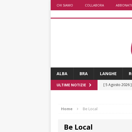
CHI SIAMO
COLLABORA
ABBONATI
ALBA
BRA
LANGHE
R
[ 5 Agosto 2026 
ULTIME NOTIZIE
ALTRE NOTIZIE
[ 5 Agosto 2026 
Home
Be Local
incendi
ALTRE
Be Local
[ 5 Agosto 2026 