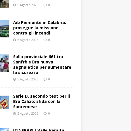
5 Agosto 2026
0
Aib Piemonte in Calabria:
prosegue la missione
contro gli incendi
5 Agosto 2026
0
Sulla provinciale 661 tra
Sanfrè e Bra nuova
segnaletica per aumentare
la sicurezza
5 Agosto 2026
0
Serie D, secondo test per il
Bra Calcio: sfida con la
Sanremese
5 Agosto 2026
0
ITINERARI / Valle Varaita: