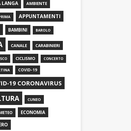
A LANGA
AMBIENTE
APPUNTAMENTI
PRIMA
I
BAMBINI
BAROLO
A
CANALE
CARABINIERI
CICLISMO
ASCO
CONCERTO
RTINA
COVID-19
ID-19 CORONAVIRUS
LTURA
CUNEO
ECONOMIA
METEO
ERO