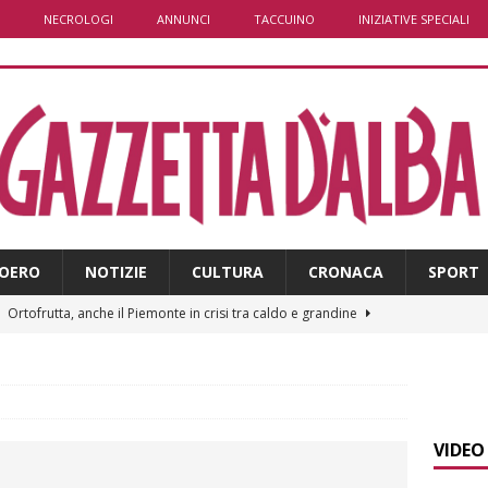
NECROLOGI
ANNUNCI
TACCUINO
INIZIATIVE SPECIALI
OERO
NOTIZIE
CULTURA
CRONACA
SPORT
]
Ortofrutta, anche il Piemonte in crisi tra caldo e grandine
]
Aib Piemonte in Calabria: prosegue la missione contro gli
 NOTIZIE
VIDEO
]
Sulla provinciale 661 tra Sanfrè e Bra nuova segnaletica per