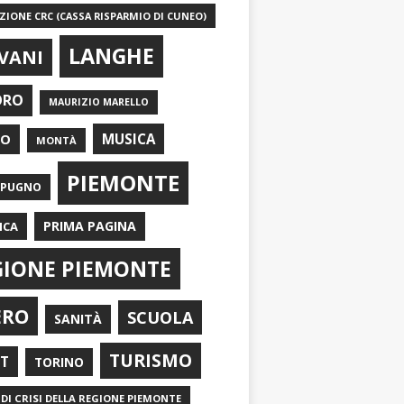
IONE CRC (CASSA RISPARMIO DI CUNEO)
LANGHE
VANI
ORO
MAURIZIO MARELLO
EO
MUSICA
MONTÀ
PIEMONTE
APUGNO
PRIMA PAGINA
ICA
GIONE PIEMONTE
ERO
SCUOLA
SANITÀ
TURISMO
RT
TORINO
DI CRISI DELLA REGIONE PIEMONTE