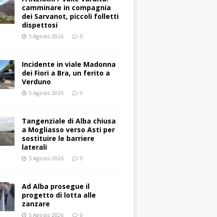
camminare in compagnia
dei Sarvanot, piccoli folletti
dispettosi
5 Agosto 2026
0
Incidente in viale Madonna
dei Fiori a Bra, un ferito a
Verduno
5 Agosto 2026
0
Tangenziale di Alba chiusa
a Mogliasso verso Asti per
sostituire le barriere
laterali
5 Agosto 2026
0
Ad Alba prosegue il
progetto di lotta alle
zanzare
5 Agosto 2026
0