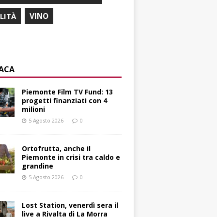
ILITÀ
VINO
ACA
Piemonte Film TV Fund: 13
progetti finanziati con 4
milioni
5 Agosto 2026
0
Ortofrutta, anche il
Piemonte in crisi tra caldo e
grandine
5 Agosto 2026
0
Lost Station, venerdì sera il
live a Rivalta di La Morra