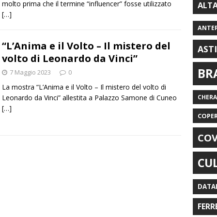
molto prima che il termine “influencer” fosse utilizzato
ALT
[…]
ANTE
“L’Anima e il Volto – Il mistero del
AST
volto di Leonardo da Vinci”
BR
7 Maggio 2023
0
La mostra “L’Anima e il Volto – Il mistero del volto di
Leonardo da Vinci” allestita a Palazzo Samone di Cuneo
CHER
[…]
COPE
COV
CU
DATA
FERR