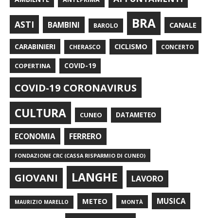
BRA
ASTI
BAMBINI
CANALE
BAROLO
CARABINIERI
CICLISMO
CHERASCO
CONCERTO
COPERTINA
COVID-19
COVID-19 CORONAVIRUS
CULTURA
CUNEO
DATAMETEO
FERRERO
ECONOMIA
FONDAZIONE CRC (CASSA RISPARMIO DI CUNEO)
LANGHE
GIOVANI
LAVORO
METEO
MUSICA
MONTÀ
MAURIZIO MARELLO