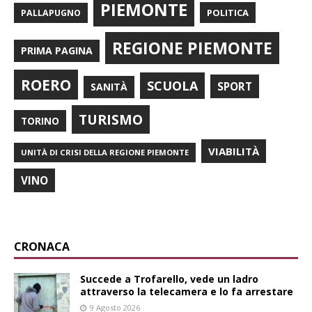
PIEMONTE
POLITICA
PALLAPUGNO
REGIONE PIEMONTE
PRIMA PAGINA
ROERO
SCUOLA
SPORT
SANITÀ
TURISMO
TORINO
VIABILITÀ
UNITÀ DI CRISI DELLA REGIONE PIEMONTE
VINO
CRONACA
Succede a Trofarello, vede un ladro
attraverso la telecamera e lo fa arrestare
9 Agosto 2026