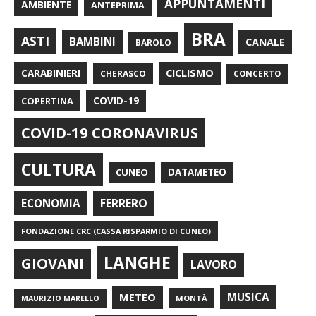
APPUNTAMENTI
AMBIENTE
ANTEPRIMA
BRA
ASTI
BAMBINI
CANALE
BAROLO
CARABINIERI
CICLISMO
CHERASCO
CONCERTO
COPERTINA
COVID-19
COVID-19 CORONAVIRUS
CULTURA
CUNEO
DATAMETEO
FERRERO
ECONOMIA
FONDAZIONE CRC (CASSA RISPARMIO DI CUNEO)
LANGHE
GIOVANI
LAVORO
METEO
MUSICA
MONTÀ
MAURIZIO MARELLO