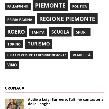
PIEMONTE
POLITICA
PALLAPUGNO
REGIONE PIEMONTE
PRIMA PAGINA
ROERO
SCUOLA
SPORT
SANITÀ
TURISMO
TORINO
VIABILITÀ
UNITÀ DI CRISI DELLA REGIONE PIEMONTE
VINO
CRONACA
Addio a Luigi Barroero, l’ultimo cantastorie
delle Langhe