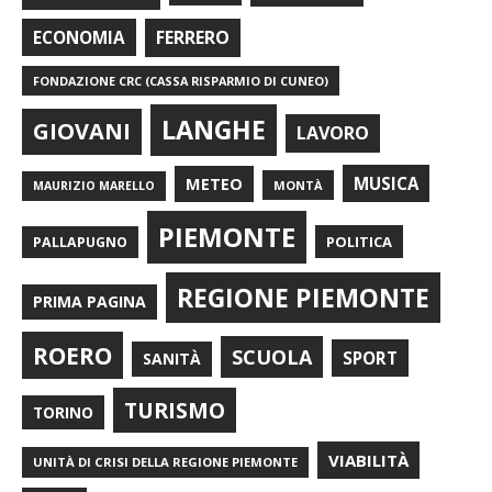
FERRERO
ECONOMIA
FONDAZIONE CRC (CASSA RISPARMIO DI CUNEO)
LANGHE
GIOVANI
LAVORO
METEO
MUSICA
MONTÀ
MAURIZIO MARELLO
PIEMONTE
POLITICA
PALLAPUGNO
REGIONE PIEMONTE
PRIMA PAGINA
ROERO
SCUOLA
SPORT
SANITÀ
TURISMO
TORINO
VIABILITÀ
UNITÀ DI CRISI DELLA REGIONE PIEMONTE