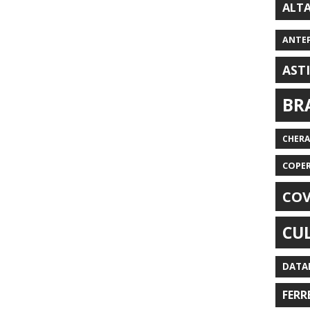
ALT
ANTE
AST
BR
CHER
COPE
COV
CU
DATA
FERR