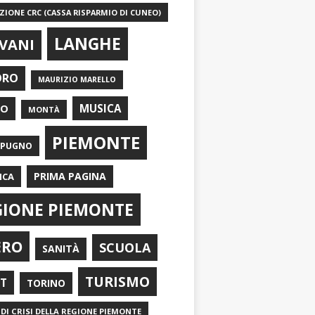
IONE CRC (CASSA RISPARMIO DI CUNEO)
LANGHE
VANI
ORO
MAURIZIO MARELLO
EO
MUSICA
MONTÀ
PIEMONTE
APUGNO
PRIMA PAGINA
ICA
GIONE PIEMONTE
ERO
SCUOLA
SANITÀ
TURISMO
RT
TORINO
DI CRISI DELLA REGIONE PIEMONTE