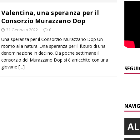
]
L’Alba volley inizia la stagione del debutto in Serie B1 con una
Valentina, una speranza per il
ielo della Regione
ALBA
Consorzio Murazzano Dop
]
Da Cgil e Uil parte un esposto sul caso Crc-La Stampa
ALBA
31 Gennaio 2022
0
]
Il temporale distrugge il maneggio di Sportabili Alba a Roddi
Una speranza per il Consorzio Murazzano Dop Un
ritorno alla natura. Una speranza per il futuro di una
denominazione in declino. Da poche settimane il
]
La magia della Notte delle stelle: ad Alba è tutto pronto per
consorzio del Murazzano Dop si è arricchito con una
giovane
[…]
LBA
SEGUI
]
La festa di San Rocco dimostra che Santo Stefano Belbo è un
ANGHE
NAVIG
AL