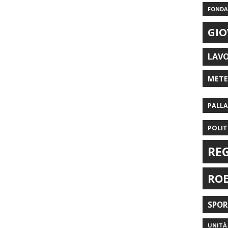
FONDAZ
GIO
LAV
MET
PALL
POLIT
RE
RO
SPO
UNITÀ 