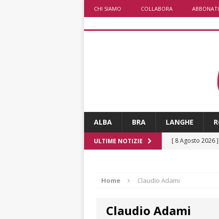
CHI SIAMO
COLLABORA
ABBONATI
ALBA
BRA
LANGHE
R
[ 8 Agosto 2026 
ULTIME NOTIZIE
NOTIZIE
[ 8 Agosto 2026 
Home
Claudio Adami
[ 8 Agosto 2026 
Claudio Adami
LANGHE