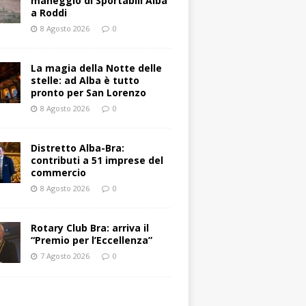
maneggio di Sportabili Alba
a Roddi
8 Agosto 2026
0
La magia della Notte delle
stelle: ad Alba è tutto
pronto per San Lorenzo
8 Agosto 2026
0
Distretto Alba-Bra:
contributi a 51 imprese del
commercio
8 Agosto 2026
0
Rotary Club Bra: arriva il
“Premio per l’Eccellenza”
7 Agosto 2026
0