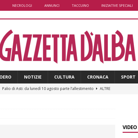
NECROLOGI
ANNUNCI
TACCUINO
INIZIATIVE SPECIALI
OERO
NOTIZIE
CULTURA
CRONACA
SPORT
]
Palio di Asti: da lunedì 10 agosto parte l’allestimento
ALTRE
]
Alba: lunedì 10 agosto tornano le “Notti del vino”
ALBA
]
Gorzegno: 24 giovani al campo scuola della Protezione Civile
VIDEO