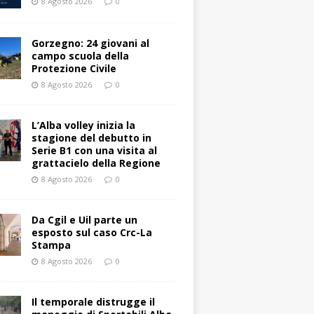
8 Agosto 2026
0
Gorzegno: 24 giovani al
campo scuola della
Protezione Civile
8 Agosto 2026
0
L’Alba volley inizia la
stagione del debutto in
Serie B1 con una visita al
grattacielo della Regione
8 Agosto 2026
0
Da Cgil e Uil parte un
esposto sul caso Crc-La
Stampa
8 Agosto 2026
0
Il temporale distrugge il