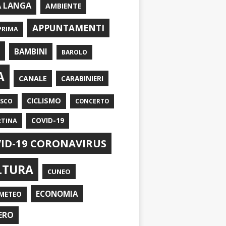
A LANGA
AMBIENTE
APPUNTAMENTI
PRIMA
I
BAMBINI
BAROLO
A
CANALE
CARABINIERI
CICLISMO
ASCO
CONCERTO
RTINA
COVID-19
ID-19 CORONAVIRUS
LTURA
CUNEO
ECONOMIA
METEO
ERO