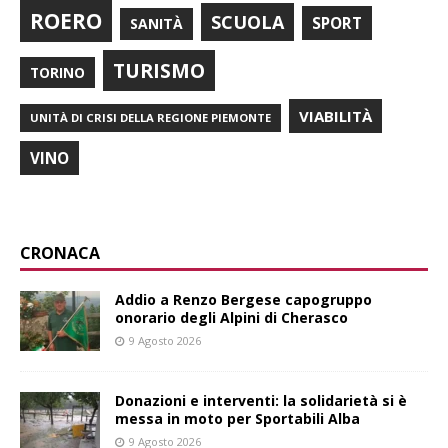
ROERO
SCUOLA
SPORT
SANITÀ
TURISMO
TORINO
VIABILITÀ
UNITÀ DI CRISI DELLA REGIONE PIEMONTE
VINO
CRONACA
Addio a Renzo Bergese capogruppo
onorario degli Alpini di Cherasco
9 Agosto 2026
Donazioni e interventi: la solidarietà si è
messa in moto per Sportabili Alba
9 Agosto 2026