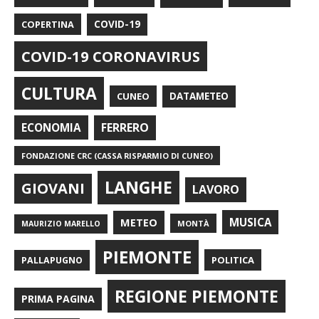
COPERTINA
COVID-19
COVID-19 CORONAVIRUS
CULTURA
CUNEO
DATAMETEO
FERRERO
ECONOMIA
FONDAZIONE CRC (CASSA RISPARMIO DI CUNEO)
LANGHE
GIOVANI
LAVORO
METEO
MUSICA
MONTÀ
MAURIZIO MARELLO
PIEMONTE
POLITICA
PALLAPUGNO
REGIONE PIEMONTE
PRIMA PAGINA