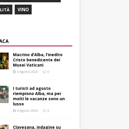
ILITÀ
VINO
ACA
Macrino d’Alba, l’inedito
Cristo benedicente dei
Musei Vaticani
6 Agosto 2026
0
I turisti ad agosto
riempiono Alba, ma per
molti le vacanze sono un
lusso
6 Agosto 2026
0
Clavesana, indagine su