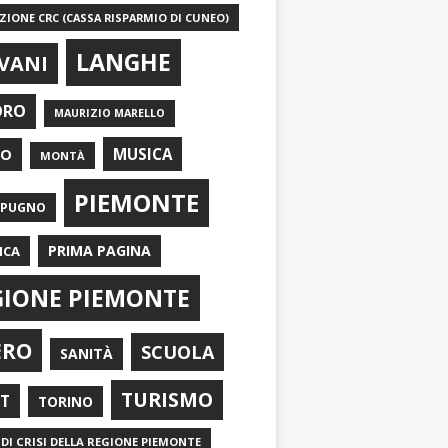
IONE CRC (CASSA RISPARMIO DI CUNEO)
LANGHE
VANI
ORO
MAURIZIO MARELLO
EO
MUSICA
MONTÀ
PIEMONTE
APUGNO
PRIMA PAGINA
ICA
GIONE PIEMONTE
ERO
SCUOLA
SANITÀ
TURISMO
RT
TORINO
DI CRISI DELLA REGIONE PIEMONTE