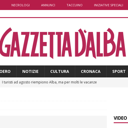
NECROLOGI
ANNUNCI
TACCUINO
INIZIATIVE SPECIALI
OERO
NOTIZIE
CULTURA
CRONACA
SPORT
]
I turisti ad agosto riempiono Alba, ma per molti le vacanze
ALBA
]
Clavesana, indagine su amministratori, professionisti e
ti falso, peculato e detenzione illecita di armi
CRONACA
VIDEO
]
La serata delle stelle con il Rotary club Alba
ALBA