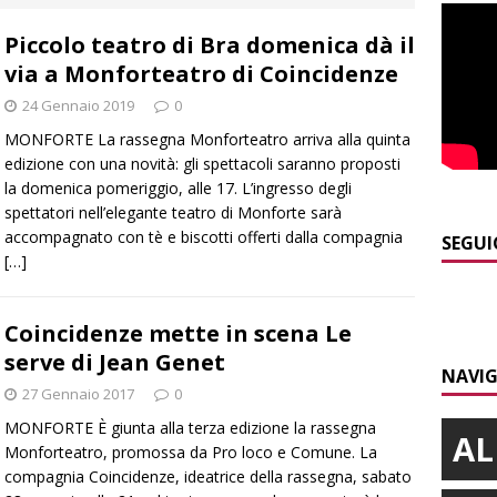
]
Yoko Yamada la comicità che non cerca risposte ma invita a
Piccolo teatro di Bra domenica dà il
via a Monforteatro di Coincidenze
]
Pollenzo, l’acquedotto romano trova finalmente una “nuova
24 Gennaio 2019
0
MONFORTE La rassegna Monforteatro arriva alla quinta
]
ITINERARI / L’Alta via del sale: la strada commerciale attraverso
edizione con una novità: gli spettacoli saranno proposti
la domenica pomeriggio, alle 17. L’ingresso degli
a e Liguria
ALTRE NOTIZIE
spettatori nell’elegante teatro di Monforte sarà
accompagnato con tè e biscotti offerti dalla compagnia
]
Piemonte Film TV Fund: 13 progetti finanziati con 4 milioni
SEGUI
[…]
]
Macrino d’Alba, l’inedito Cristo benedicente dei Musei Vaticani
Coincidenze mette in scena Le
serve di Jean Genet
NAVIG
27 Gennaio 2017
0
MONFORTE È giunta alla terza edizione la rassegna
AL
Monforteatro, promossa da Pro loco e Comune. La
compagnia Coincidenze, ideatrice della rassegna, sabato