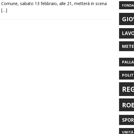
Comune, sabato 13 febbraio, alle 21, metterà in scena
FONDAZ
[…]
GIO
LAV
MET
PALL
POLIT
RE
RO
SPO
UNITÀ 