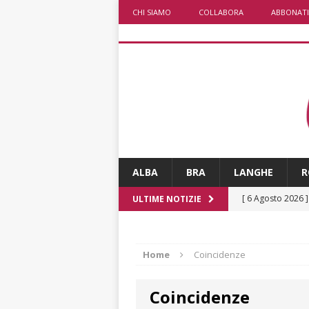
CHI SIAMO
COLLABORA
ABBONATI
ALBA
BRA
LANGHE
R
[ 6 Agosto 2026 
ULTIME NOTIZIE
sono un lusso
[ 6 Agosto 2026 
Home
Coincidenze
società: contesta
Coincidenze
[ 6 Agosto 2026 