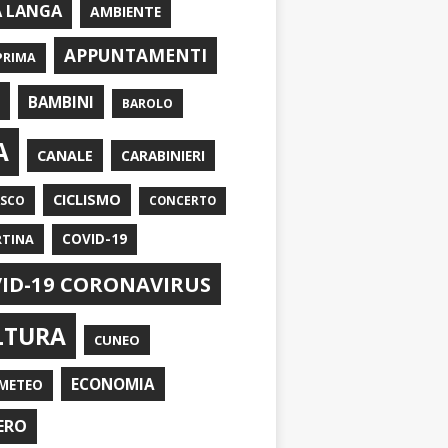
A LANGA
AMBIENTE
APPUNTAMENTI
PRIMA
I
BAMBINI
BAROLO
A
CANALE
CARABINIERI
CICLISMO
ASCO
CONCERTO
RTINA
COVID-19
ID-19 CORONAVIRUS
LTURA
CUNEO
ECONOMIA
METEO
ERO