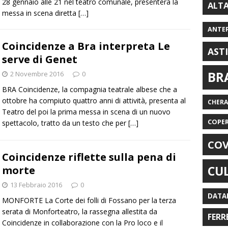
28 gennaio alle 21 nel teatro comunale, presenterà la
ALT
messa in scena diretta
[…]
ANTE
Coincidenze a Bra interpreta Le
AST
serve di Genet
BR
2 Novembre 2016
0
BRA Coincidenze, la compagnia teatrale albese che a
ottobre ha compiuto quattro anni di attività, presenta al
CHER
Teatro del poi la prima messa in scena di un nuovo
COPE
spettacolo, tratto da un testo che per
[…]
COV
Coincidenze riflette sulla pena di
CU
morte
13 Febbraio 2016
0
DATA
MONFORTE La Corte dei folli di Fossano per la terza
serata di Monforteatro, la rassegna allestita da
FERR
Coincidenze in collaborazione con la Pro loco e il