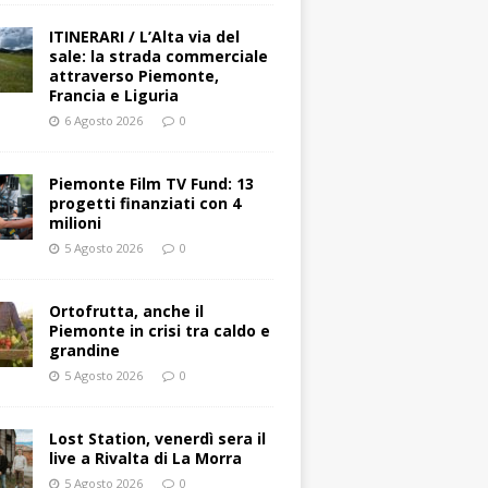
ITINERARI / L’Alta via del
sale: la strada commerciale
attraverso Piemonte,
Francia e Liguria
6 Agosto 2026
0
Piemonte Film TV Fund: 13
progetti finanziati con 4
milioni
5 Agosto 2026
0
Ortofrutta, anche il
Piemonte in crisi tra caldo e
grandine
5 Agosto 2026
0
Lost Station, venerdì sera il
live a Rivalta di La Morra
5 Agosto 2026
0