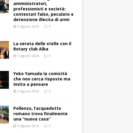
amministratori,
professionisti e società:
contestati falso, peculato e
detenzione illecita di armi
6 Agosto 2026
0
La serata delle stelle con il
Rotary club Alba
6 Agosto 2026
0
Yoko Yamada la comicità
che non cerca risposte ma
invita a pensare
6 Agosto 2026
0
Pollenzo, l’acquedotto
romano trova finalmente
una “nuova casa”
6 Agosto 2026
0