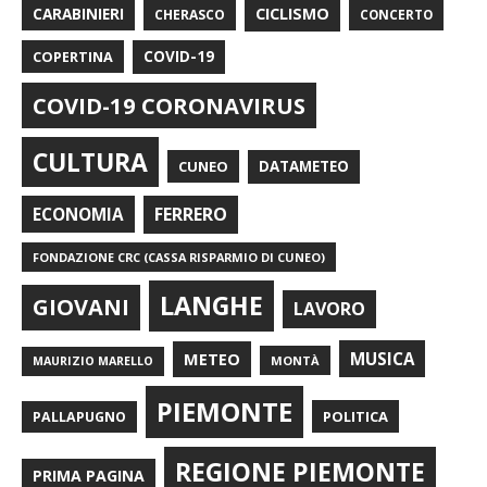
CARABINIERI
CICLISMO
CHERASCO
CONCERTO
COPERTINA
COVID-19
COVID-19 CORONAVIRUS
CULTURA
CUNEO
DATAMETEO
FERRERO
ECONOMIA
FONDAZIONE CRC (CASSA RISPARMIO DI CUNEO)
LANGHE
GIOVANI
LAVORO
METEO
MUSICA
MONTÀ
MAURIZIO MARELLO
PIEMONTE
POLITICA
PALLAPUGNO
REGIONE PIEMONTE
PRIMA PAGINA