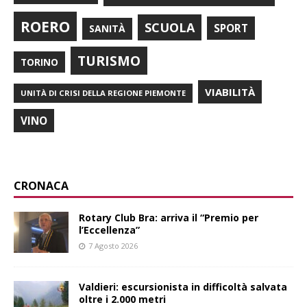
ROERO
SCUOLA
SPORT
SANITÀ
TURISMO
TORINO
VIABILITÀ
UNITÀ DI CRISI DELLA REGIONE PIEMONTE
VINO
CRONACA
Rotary Club Bra: arriva il “Premio per
l’Eccellenza”
7 Agosto 2026
Valdieri: escursionista in difficoltà salvata
oltre i 2.000 metri