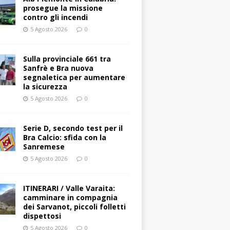
prosegue la missione
contro gli incendi
5 Agosto 2026
0
Sulla provinciale 661 tra
Sanfrè e Bra nuova
segnaletica per aumentare
la sicurezza
5 Agosto 2026
0
Serie D, secondo test per il
Bra Calcio: sfida con la
Sanremese
5 Agosto 2026
0
ITINERARI / Valle Varaita:
camminare in compagnia
dei Sarvanot, piccoli folletti
dispettosi
5 Agosto 2026
0