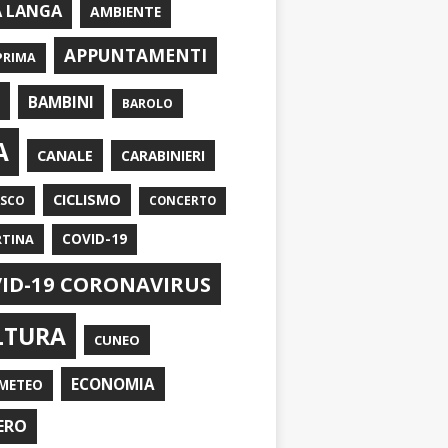
A LANGA
AMBIENTE
APPUNTAMENTI
PRIMA
I
BAMBINI
BAROLO
A
CANALE
CARABINIERI
CICLISMO
ASCO
CONCERTO
RTINA
COVID-19
ID-19 CORONAVIRUS
LTURA
CUNEO
ECONOMIA
METEO
ERO