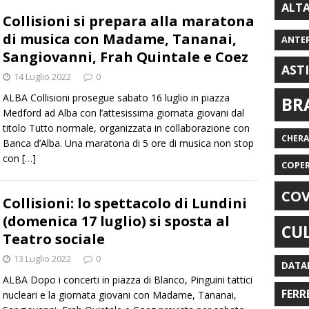
ALT
Collisioni si prepara alla maratona
di musica con Madame, Tananai,
ANTE
Sangiovanni, Frah Quintale e Coez
AST
14 Luglio 2022
0
ALBA Collisioni prosegue sabato 16 luglio in piazza
BR
Medford ad Alba con l’attesissima giornata giovani dal
titolo Tutto normale, organizzata in collaborazione con
CHER
Banca d’Alba. Una maratona di 5 ore di musica non stop
con
[…]
COPE
COV
Collisioni: lo spettacolo di Lundini
(domenica 17 luglio) si sposta al
CU
Teatro sociale
13 Luglio 2022
0
DATA
ALBA Dopo i concerti in piazza di Blanco, Pinguini tattici
FERR
nucleari e la giornata giovani con Madame, Tananai,