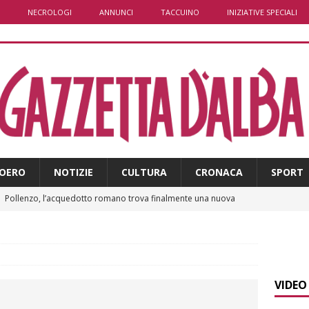
NECROLOGI
ANNUNCI
TACCUINO
INIZIATIVE SPECIALI
OERO
NOTIZIE
CULTURA
CRONACA
SPORT
]
Pollenzo, l’acquedotto romano trova finalmente una nuova
]
ITINERARI / L’Alta via del sale: la strada commerciale attraverso
a e Liguria
ALTRE NOTIZIE
VIDEO
]
Piemonte Film TV Fund: 13 progetti finanziati con 4 milioni