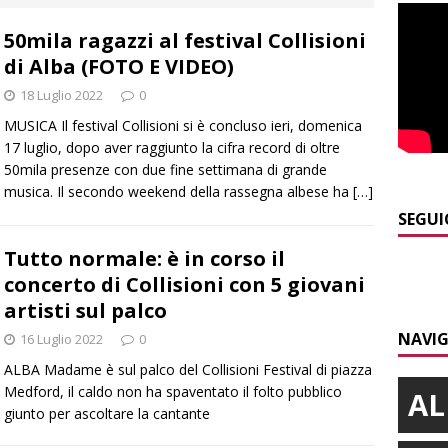
50mila ragazzi al festival Collisioni
]
Ortofrutta, anche il Piemonte in crisi tra caldo e grandine
di Alba (FOTO E VIDEO)
18 Luglio 2022
0
]
Aib Piemonte in Calabria: prosegue la missione contro gli
MUSICA Il festival Collisioni si è concluso ieri, domenica
 NOTIZIE
17 luglio, dopo aver raggiunto la cifra record di oltre
50mila presenze con due fine settimana di grande
]
Sulla provinciale 661 tra Sanfrè e Bra nuova segnaletica per
musica. Il secondo weekend della rassegna albese ha
[…]
curezza
BRA
SEGUI
]
Serie D, secondo test per il Bra Calcio: sfida con la Sanremese
Tutto normale: è in corso il
concerto di Collisioni con 5 giovani
artisti sul palco
]
Yoko Yamada la comicità che non cerca risposte ma invita a
NAVIG
16 Luglio 2022
0
ALBA Madame è sul palco del Collisioni Festival di piazza
Medford, il caldo non ha spaventato il folto pubblico
AL
giunto per ascoltare la cantante