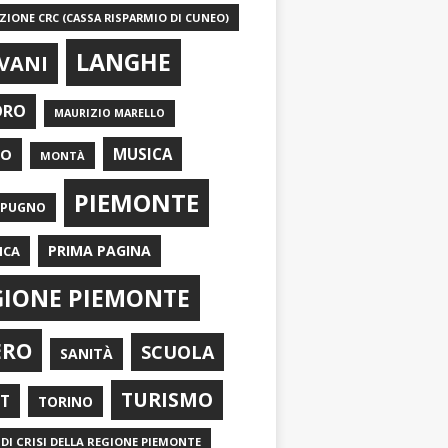
IONE CRC (CASSA RISPARMIO DI CUNEO)
LANGHE
VANI
ORO
MAURIZIO MARELLO
EO
MUSICA
MONTÀ
PIEMONTE
APUGNO
PRIMA PAGINA
ICA
GIONE PIEMONTE
ERO
SCUOLA
SANITÀ
TURISMO
RT
TORINO
DI CRISI DELLA REGIONE PIEMONTE