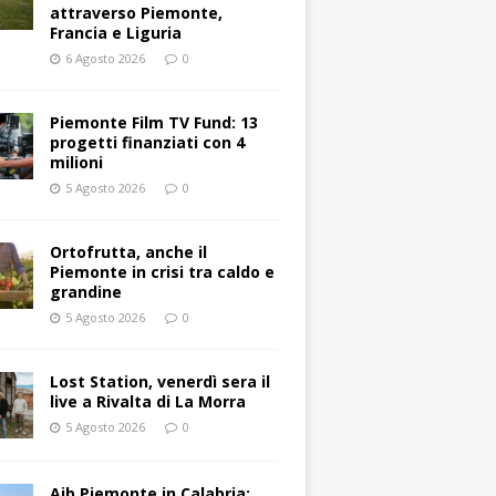
attraverso Piemonte,
Francia e Liguria
6 Agosto 2026
0
Piemonte Film TV Fund: 13
progetti finanziati con 4
milioni
5 Agosto 2026
0
Ortofrutta, anche il
Piemonte in crisi tra caldo e
grandine
5 Agosto 2026
0
Lost Station, venerdì sera il
live a Rivalta di La Morra
5 Agosto 2026
0
Aib Piemonte in Calabria: