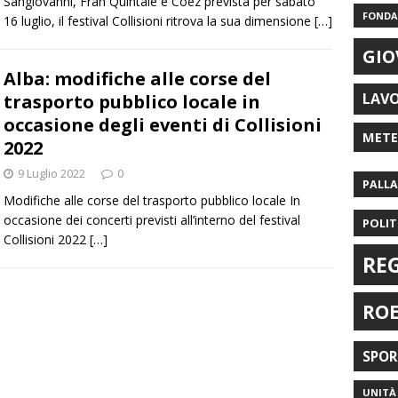
Sangiovanni, Frah Quintale e Coez prevista per sabato
FONDAZ
16 luglio, il festival Collisioni ritrova la sua dimensione
[…]
GIO
Alba: modifiche alle corse del
LAV
trasporto pubblico locale in
occasione degli eventi di Collisioni
MET
2022
9 Luglio 2022
0
PALL
Modifiche alle corse del trasporto pubblico locale In
occasione dei concerti previsti all’interno del festival
POLIT
Collisioni 2022
[…]
RE
RO
SPO
UNITÀ 