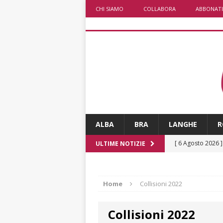
CHI SIAMO
COLLABORA
ABBONATI
ALBA
BRA
LANGHE
R
[ 6 Agosto 2026 
ULTIME NOTIZIE
casa
BRA
[ 6 Agosto 2026 
Home
Collisioni 2022
Piemonte, Franci
Collisioni 2022
[ 5 Agosto 2026 