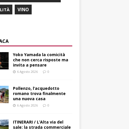
ILITÀ
VINO
ACA
Yoko Yamada la comicità
che non cerca risposte ma
invita a pensare
6 Agosto 2026
0
Pollenzo, l’acquedotto
romano trova finalmente
una nuova casa
6 Agosto 2026
0
ITINERARI / L’Alta via del
sale: la strada commerciale