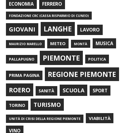
FERRERO
ECONOMIA
FONDAZIONE CRC (CASSA RISPARMIO DI CUNEO)
LANGHE
GIOVANI
LAVORO
METEO
MUSICA
MONTÀ
MAURIZIO MARELLO
PIEMONTE
POLITICA
PALLAPUGNO
REGIONE PIEMONTE
PRIMA PAGINA
ROERO
SCUOLA
SPORT
SANITÀ
TURISMO
TORINO
VIABILITÀ
UNITÀ DI CRISI DELLA REGIONE PIEMONTE
VINO