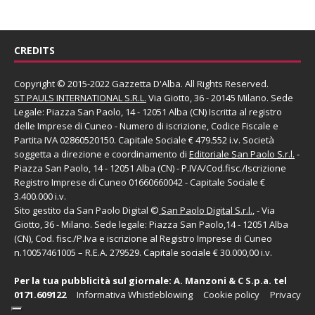
CREDITS
Copyright © 2015-2022 Gazzetta D'Alba. All Rights Reserved.
ST PAULS INTERNATIONAL S.R.L.
Via Giotto, 36 - 20145 Milano. Sede
Legale: Piazza San Paolo, 14 - 12051 Alba (CN) Iscritta al registro
delle Imprese di Cuneo - Numero di iscrizione, Codice Fiscale e
Partita IVA 02860520150. Capitale Sociale € 479.552 i.v. Società
soggetta a direzione e coordinamento di
Editoriale San Paolo
S.r.l.
-
Piazza San Paolo, 14 - 12051 Alba (CN) - P.IVA/Cod.fisc./Iscrizione
Registro Imprese di Cuneo 01660660042 - Capitale Sociale €
3.400.000 i.v.
Sito gestito da
San Paolo Digital
©
San Paolo Digital S.r.l.
, - Via
Giotto, 36 - Milano. Sede legale: Piazza San Paolo,14 - 12051 Alba
(CN), Cod. fisc./P.Iva e iscrizione al Registro Imprese di Cuneo
n.10057461005 – R.E.A. 279529. Capitale sociale € 30.000,00 i.v.
Per la tua pubblicità sul giornale:
A. Manzoni & C S.p.a.
tel
0171.609122
Informativa Whistleblowing
Cookie policy
Privacy