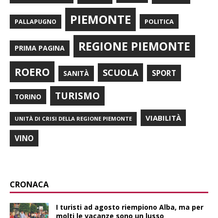
PIEMONTE
POLITICA
PALLAPUGNO
REGIONE PIEMONTE
PRIMA PAGINA
ROERO
SCUOLA
SPORT
SANITÀ
TURISMO
TORINO
VIABILITÀ
UNITÀ DI CRISI DELLA REGIONE PIEMONTE
VINO
CRONACA
I turisti ad agosto riempiono Alba, ma per
molti le vacanze sono un lusso