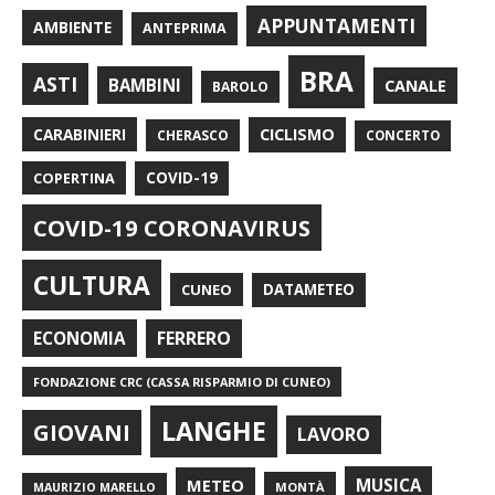
APPUNTAMENTI
AMBIENTE
ANTEPRIMA
BRA
ASTI
BAMBINI
CANALE
BAROLO
CARABINIERI
CICLISMO
CHERASCO
CONCERTO
COPERTINA
COVID-19
COVID-19 CORONAVIRUS
CULTURA
CUNEO
DATAMETEO
FERRERO
ECONOMIA
FONDAZIONE CRC (CASSA RISPARMIO DI CUNEO)
LANGHE
GIOVANI
LAVORO
METEO
MUSICA
MONTÀ
MAURIZIO MARELLO