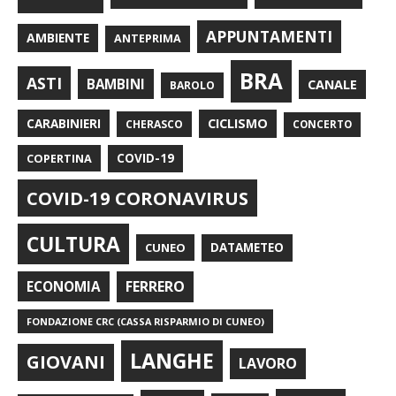
APPUNTAMENTI
AMBIENTE
ANTEPRIMA
BRA
ASTI
BAMBINI
CANALE
BAROLO
CARABINIERI
CICLISMO
CHERASCO
CONCERTO
COPERTINA
COVID-19
COVID-19 CORONAVIRUS
CULTURA
CUNEO
DATAMETEO
FERRERO
ECONOMIA
FONDAZIONE CRC (CASSA RISPARMIO DI CUNEO)
LANGHE
GIOVANI
LAVORO