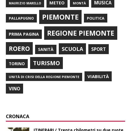
METEO
MUSICA
MONTÀ
MAURIZIO MARELLO
PIEMONTE
POLITICA
PALLAPUGNO
REGIONE PIEMONTE
PRIMA PAGINA
ROERO
SCUOLA
SPORT
SANITÀ
TURISMO
TORINO
VIABILITÀ
UNITÀ DI CRISI DELLA REGIONE PIEMONTE
VINO
CRONACA
ITINERARI / Trenta chilometri su due ruote