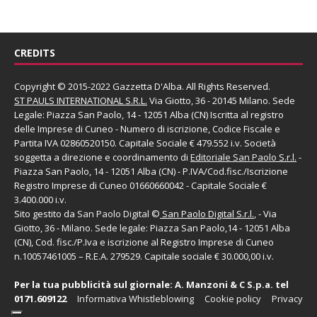
CREDITS
Copyright © 2015-2022 Gazzetta D'Alba. All Rights Reserved.
ST PAULS INTERNATIONAL S.R.L.
Via Giotto, 36 - 20145 Milano. Sede
Legale: Piazza San Paolo, 14 - 12051 Alba (CN) Iscritta al registro
delle Imprese di Cuneo - Numero di iscrizione, Codice Fiscale e
Partita IVA 02860520150. Capitale Sociale € 479.552 i.v. Società
soggetta a direzione e coordinamento di
Editoriale San Paolo
S.r.l.
-
Piazza San Paolo, 14 - 12051 Alba (CN) - P.IVA/Cod.fisc./Iscrizione
Registro Imprese di Cuneo 01660660042 - Capitale Sociale €
3.400.000 i.v.
Sito gestito da
San Paolo Digital
©
San Paolo Digital S.r.l.
, - Via
Giotto, 36 - Milano. Sede legale: Piazza San Paolo,14 - 12051 Alba
(CN), Cod. fisc./P.Iva e iscrizione al Registro Imprese di Cuneo
n.10057461005 – R.E.A. 279529. Capitale sociale € 30.000,00 i.v.
Per la tua pubblicità sul giornale:
A. Manzoni & C S.p.a.
tel
0171.609122
Informativa Whistleblowing
Cookie policy
Privacy