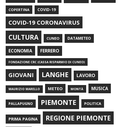
COPERTINA
COVID-19
COVID-19 CORONAVIRUS
CULTURA
CUNEO
DATAMETEO
FERRERO
ECONOMIA
FONDAZIONE CRC (CASSA RISPARMIO DI CUNEO)
LANGHE
GIOVANI
LAVORO
METEO
MUSICA
MONTÀ
MAURIZIO MARELLO
PIEMONTE
POLITICA
PALLAPUGNO
REGIONE PIEMONTE
PRIMA PAGINA