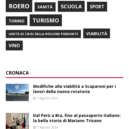
ROERO
SCUOLA
SPORT
SANITÀ
TURISMO
TORINO
VIABILITÀ
UNITÀ DI CRISI DELLA REGIONE PIEMONTE
VINO
CRONACA
Modifiche alla viabilità a Scaparoni per i
lavori della nuova rotatoria
7 Agosto 2026
​Dal Perù a Bra, fino al passaporto italiano:
la bella storia di Mariano Trisano
7 Agosto 2026