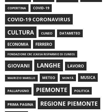
COPERTINA
COVID-19
COVID-19 CORONAVIRUS
CULTURA
CUNEO
DATAMETEO
FERRERO
ECONOMIA
FONDAZIONE CRC (CASSA RISPARMIO DI CUNEO)
LANGHE
GIOVANI
LAVORO
METEO
MUSICA
MONTÀ
MAURIZIO MARELLO
PIEMONTE
POLITICA
PALLAPUGNO
REGIONE PIEMONTE
PRIMA PAGINA