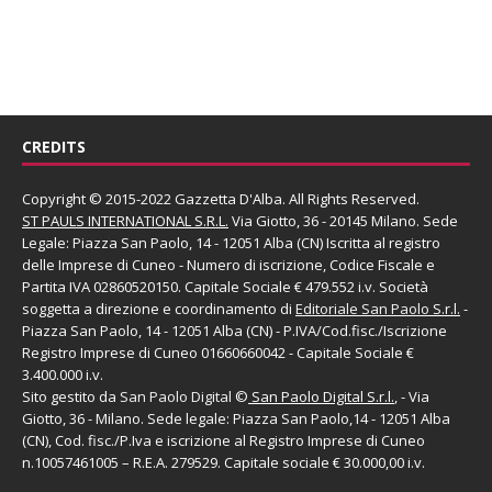
CREDITS
Copyright © 2015-2022 Gazzetta D'Alba. All Rights Reserved.
ST PAULS INTERNATIONAL S.R.L.
Via Giotto, 36 - 20145 Milano. Sede
Legale: Piazza San Paolo, 14 - 12051 Alba (CN) Iscritta al registro
delle Imprese di Cuneo - Numero di iscrizione, Codice Fiscale e
Partita IVA 02860520150. Capitale Sociale € 479.552 i.v. Società
soggetta a direzione e coordinamento di
Editoriale San Paolo
S.r.l.
-
Piazza San Paolo, 14 - 12051 Alba (CN) - P.IVA/Cod.fisc./Iscrizione
Registro Imprese di Cuneo 01660660042 - Capitale Sociale €
3.400.000 i.v.
Sito gestito da
San Paolo Digital
©
San Paolo Digital S.r.l.
, - Via
Giotto, 36 - Milano. Sede legale: Piazza San Paolo,14 - 12051 Alba
(CN), Cod. fisc./P.Iva e iscrizione al Registro Imprese di Cuneo
n.10057461005 – R.E.A. 279529. Capitale sociale € 30.000,00 i.v.