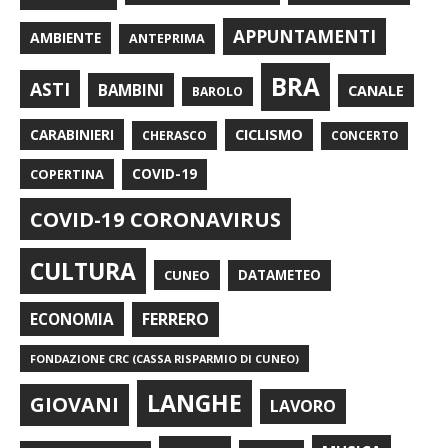
APPUNTAMENTI
AMBIENTE
ANTEPRIMA
BRA
ASTI
BAMBINI
CANALE
BAROLO
CARABINIERI
CICLISMO
CHERASCO
CONCERTO
COPERTINA
COVID-19
COVID-19 CORONAVIRUS
CULTURA
CUNEO
DATAMETEO
FERRERO
ECONOMIA
FONDAZIONE CRC (CASSA RISPARMIO DI CUNEO)
LANGHE
GIOVANI
LAVORO