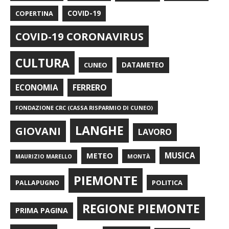
COPERTINA
COVID-19
COVID-19 CORONAVIRUS
CULTURA
CUNEO
DATAMETEO
FERRERO
ECONOMIA
FONDAZIONE CRC (CASSA RISPARMIO DI CUNEO)
LANGHE
GIOVANI
LAVORO
METEO
MUSICA
MONTÀ
MAURIZIO MARELLO
PIEMONTE
POLITICA
PALLAPUGNO
REGIONE PIEMONTE
PRIMA PAGINA