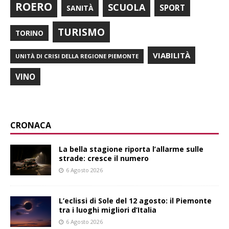
ROERO
SCUOLA
SPORT
SANITÀ
TURISMO
TORINO
VIABILITÀ
UNITÀ DI CRISI DELLA REGIONE PIEMONTE
VINO
CRONACA
La bella stagione riporta l’allarme sulle
strade: cresce il numero
6 Agosto 2026
L’eclissi di Sole del 12 agosto: il Piemonte
tra i luoghi migliori d’Italia
6 Agosto 2026