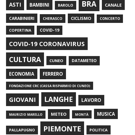
BRA
ASTI
BAMBINI
CANALE
BAROLO
CARABINIERI
CICLISMO
CHERASCO
CONCERTO
COPERTINA
COVID-19
COVID-19 CORONAVIRUS
CULTURA
CUNEO
DATAMETEO
FERRERO
ECONOMIA
FONDAZIONE CRC (CASSA RISPARMIO DI CUNEO)
LANGHE
GIOVANI
LAVORO
METEO
MUSICA
MONTÀ
MAURIZIO MARELLO
PIEMONTE
POLITICA
PALLAPUGNO