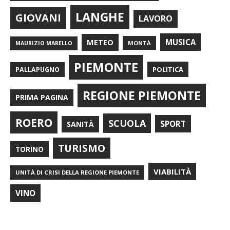
LANGHE
GIOVANI
LAVORO
METEO
MUSICA
MONTÀ
MAURIZIO MARELLO
PIEMONTE
POLITICA
PALLAPUGNO
REGIONE PIEMONTE
PRIMA PAGINA
ROERO
SCUOLA
SPORT
SANITÀ
TURISMO
TORINO
VIABILITÀ
UNITÀ DI CRISI DELLA REGIONE PIEMONTE
VINO