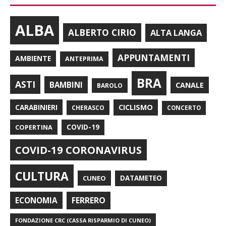
ALBA
ALBERTO CIRIO
ALTA LANGA
APPUNTAMENTI
AMBIENTE
ANTEPRIMA
BRA
ASTI
BAMBINI
CANALE
BAROLO
CARABINIERI
CICLISMO
CHERASCO
CONCERTO
COPERTINA
COVID-19
COVID-19 CORONAVIRUS
CULTURA
CUNEO
DATAMETEO
FERRERO
ECONOMIA
FONDAZIONE CRC (CASSA RISPARMIO DI CUNEO)