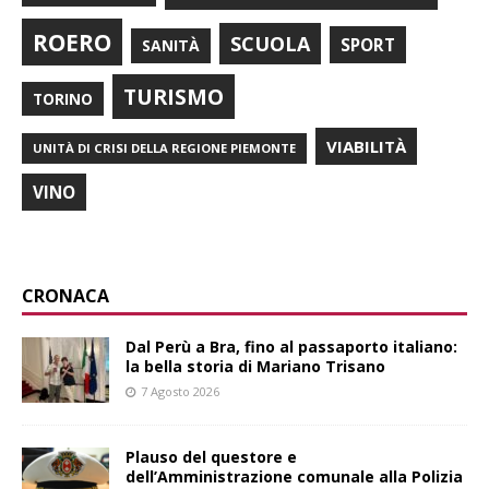
ROERO
SCUOLA
SPORT
SANITÀ
TURISMO
TORINO
VIABILITÀ
UNITÀ DI CRISI DELLA REGIONE PIEMONTE
VINO
CRONACA
​Dal Perù a Bra, fino al passaporto italiano:
la bella storia di Mariano Trisano
7 Agosto 2026
Plauso del questore e
dell’Amministrazione comunale alla Polizia