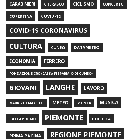
CARABINIERI
CICLISMO
CHERASCO
CONCERTO
COPERTINA
COVID-19
COVID-19 CORONAVIRUS
CULTURA
CUNEO
DATAMETEO
FERRERO
ECONOMIA
FONDAZIONE CRC (CASSA RISPARMIO DI CUNEO)
LANGHE
GIOVANI
LAVORO
METEO
MUSICA
MONTÀ
MAURIZIO MARELLO
PIEMONTE
POLITICA
PALLAPUGNO
REGIONE PIEMONTE
PRIMA PAGINA