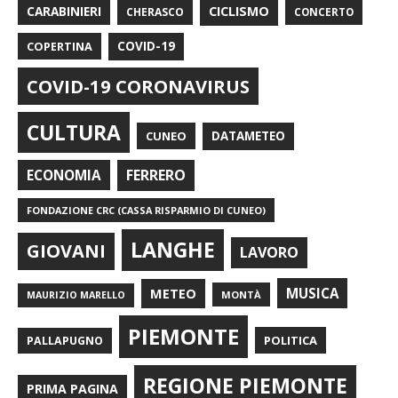
CARABINIERI
CICLISMO
CHERASCO
CONCERTO
COPERTINA
COVID-19
COVID-19 CORONAVIRUS
CULTURA
CUNEO
DATAMETEO
FERRERO
ECONOMIA
FONDAZIONE CRC (CASSA RISPARMIO DI CUNEO)
LANGHE
GIOVANI
LAVORO
METEO
MUSICA
MONTÀ
MAURIZIO MARELLO
PIEMONTE
POLITICA
PALLAPUGNO
REGIONE PIEMONTE
PRIMA PAGINA