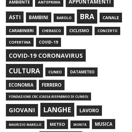
APPUNTAMENTI
AMBIENTE
ANTEPRIMA
BRA
ASTI
BAMBINI
CANALE
BAROLO
CARABINIERI
CICLISMO
CHERASCO
CONCERTO
COPERTINA
COVID-19
COVID-19 CORONAVIRUS
CULTURA
CUNEO
DATAMETEO
FERRERO
ECONOMIA
FONDAZIONE CRC (CASSA RISPARMIO DI CUNEO)
LANGHE
GIOVANI
LAVORO
METEO
MUSICA
MONTÀ
MAURIZIO MARELLO