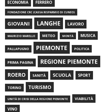
FERRERO
ECONOMIA
FONDAZIONE CRC (CASSA RISPARMIO DI CUNEO)
LANGHE
GIOVANI
LAVORO
METEO
MUSICA
MONTÀ
MAURIZIO MARELLO
PIEMONTE
POLITICA
PALLAPUGNO
REGIONE PIEMONTE
PRIMA PAGINA
ROERO
SCUOLA
SPORT
SANITÀ
TURISMO
TORINO
VIABILITÀ
UNITÀ DI CRISI DELLA REGIONE PIEMONTE
VINO