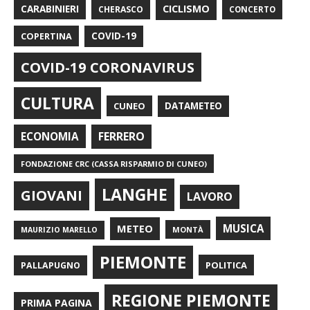
CARABINIERI
CICLISMO
CHERASCO
CONCERTO
COPERTINA
COVID-19
COVID-19 CORONAVIRUS
CULTURA
CUNEO
DATAMETEO
FERRERO
ECONOMIA
FONDAZIONE CRC (CASSA RISPARMIO DI CUNEO)
LANGHE
GIOVANI
LAVORO
METEO
MUSICA
MONTÀ
MAURIZIO MARELLO
PIEMONTE
POLITICA
PALLAPUGNO
REGIONE PIEMONTE
PRIMA PAGINA