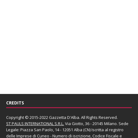
CREDITS
Copyright © 2015-2022 Gazzetta D'Alba. All Rights Reserved.
ST PAULS INTERNATIONAL S.R.L.
Via Giotto, 36 - 20145 Milano. Sede
Legale: Piazza San Paolo, 14 - 12051 Alba (CN) Iscritta al registro
delle Imprese di Cuneo - Numero di iscrizione, Codice Fiscale e