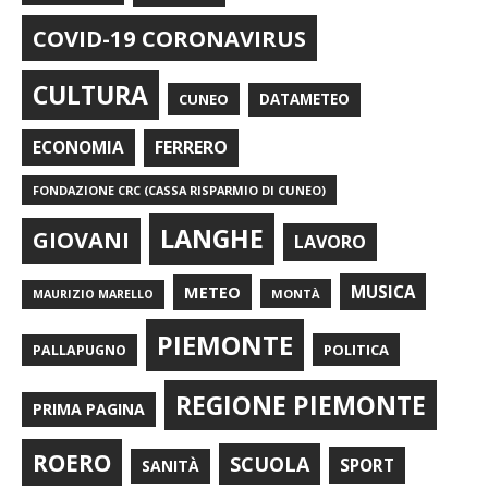
COVID-19 CORONAVIRUS
CULTURA
CUNEO
DATAMETEO
FERRERO
ECONOMIA
FONDAZIONE CRC (CASSA RISPARMIO DI CUNEO)
LANGHE
GIOVANI
LAVORO
METEO
MUSICA
MONTÀ
MAURIZIO MARELLO
PIEMONTE
POLITICA
PALLAPUGNO
REGIONE PIEMONTE
PRIMA PAGINA
ROERO
SCUOLA
SPORT
SANITÀ