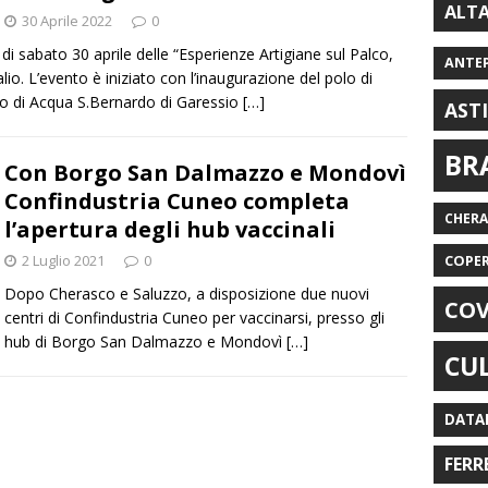
ALT
30 Aprile 2022
0
 sabato 30 aprile delle “Esperienze Artigiane sul Palco,
ANTE
io. L’evento è iniziato con l’inaugurazione del polo di
nto di Acqua S.Bernardo di Garessio
[…]
AST
BR
Con Borgo San Dalmazzo e Mondovì
Confindustria Cuneo completa
CHER
l’apertura degli hub vaccinali
2 Luglio 2021
0
COPE
Dopo Cherasco e Saluzzo, a disposizione due nuovi
COV
centri di Confindustria Cuneo per vaccinarsi, presso gli
hub di Borgo San Dalmazzo e Mondovì
[…]
CU
DATA
FERR