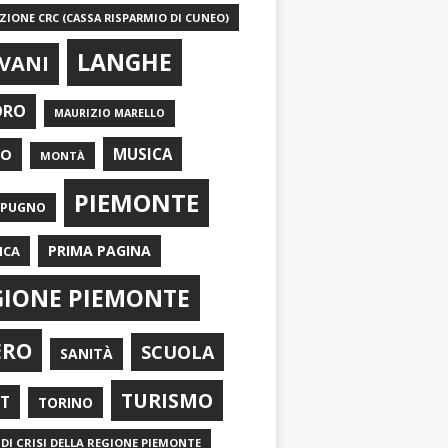
IONE CRC (CASSA RISPARMIO DI CUNEO)
LANGHE
VANI
ORO
MAURIZIO MARELLO
EO
MUSICA
MONTÀ
PIEMONTE
APUGNO
PRIMA PAGINA
ICA
GIONE PIEMONTE
ERO
SCUOLA
SANITÀ
TURISMO
RT
TORINO
DI CRISI DELLA REGIONE PIEMONTE