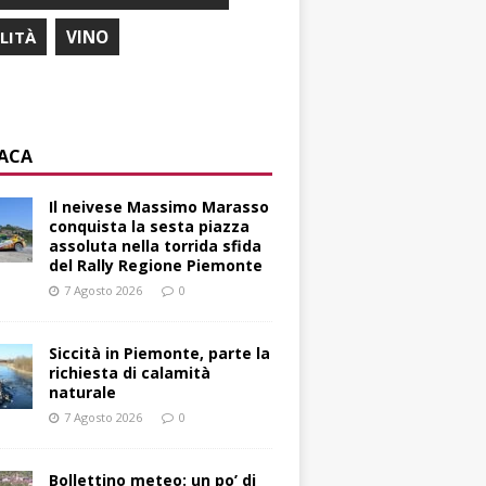
ILITÀ
VINO
ACA
Il neivese Massimo Marasso
conquista la sesta piazza
assoluta nella torrida sfida
del Rally Regione Piemonte
7 Agosto 2026
0
Siccità in Piemonte, parte la
richiesta di calamità
naturale
7 Agosto 2026
0
Bollettino meteo: un po’ di