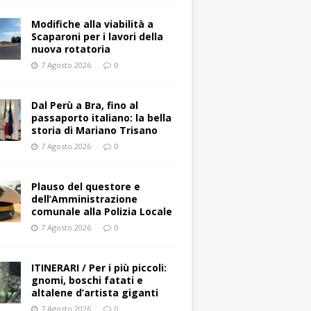
Modifiche alla viabilità a
Scaparoni per i lavori della
nuova rotatoria
7 Agosto 2026
0
​Dal Perù a Bra, fino al
passaporto italiano: la bella
storia di Mariano Trisano
7 Agosto 2026
0
Plauso del questore e
dell’Amministrazione
comunale alla Polizia Locale
7 Agosto 2026
0
ITINERARI / Per i più piccoli:
gnomi, boschi fatati e
altalene d’artista giganti
7 Agosto 2026
0