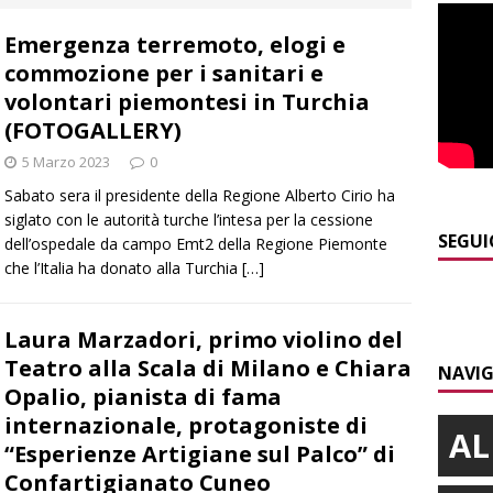
a
LANGHE
Emergenza terremoto, elogi e
]
Agosto in collina, le pagine da sfogliare
ALBA
commozione per i sanitari e
]
Siccità e consumi record: Egea acque invita a un uso
volontari piemontesi in Turchia
a risorsa idrica
ALBA
(FOTOGALLERY)
]
Modifiche alla viabilità a Scaparoni per i lavori della nuova
5 Marzo 2023
0
Sabato sera il presidente della Regione Alberto Cirio ha
A
siglato con le autorità turche l’intesa per la cessione
​Dal Perù a Bra, fino al passaporto italiano: la bella storia di
SEGUI
dell’ospedale da campo Emt2 della Regione Piemonte
che l’Italia ha donato alla Turchia
[…]
BRA
]
Il neivese Massimo Marasso conquista la sesta piazza assoluta
Laura Marzadori, primo violino del
da del Rally Regione Piemonte
ALBA
Teatro alla Scala di Milano e Chiara
NAVIG
Opalio, pianista di fama
internazionale, protagoniste di
AL
“Esperienze Artigiane sul Palco” di
Confartigianato Cuneo