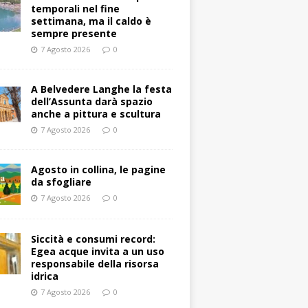
temporali nel fine
settimana, ma il caldo è
sempre presente
7 Agosto 2026
0
A Belvedere Langhe la festa
dell’Assunta darà spazio
anche a pittura e scultura
7 Agosto 2026
0
Agosto in collina, le pagine
da sfogliare
7 Agosto 2026
0
Siccità e consumi record:
Egea acque invita a un uso
responsabile della risorsa
idrica
7 Agosto 2026
0