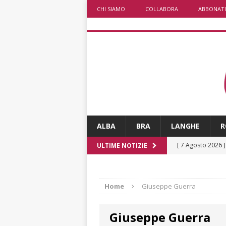
CHI SIAMO
COLLABORA
ABBONATI
ALBA
BRA
LANGHE
R
[ 7 Agosto 2026 
ULTIME NOTIZIE
CRONACA
[ 7 Agosto 2026 
Home
Giuseppe Guerra
caldo è sempre 
Giuseppe Guerra
[ 7 Agosto 2026 