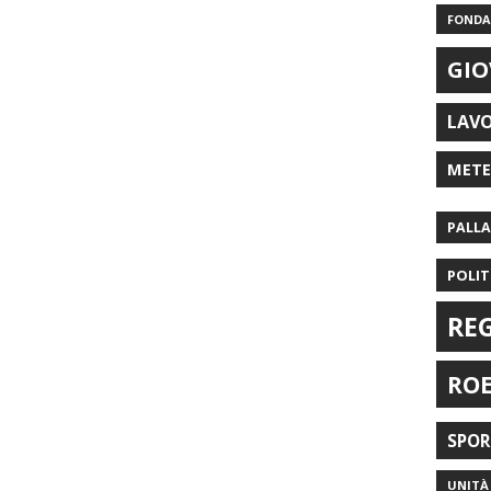
FONDAZ
GIO
LAV
MET
PALL
POLIT
RE
RO
SPO
UNITÀ 