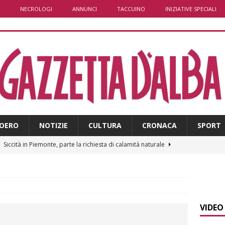
NECROLOGI
ANNUNCI
TACCUINO
INIZIATIVE SPECIALI
OERO
NOTIZIE
CULTURA
CRONACA
SPORT
]
Siccità in Piemonte, parte la richiesta di calamità naturale
]
Bollettino meteo: un po’ di temporali nel fine settimana, ma il
presente
ALBA
VIDEO
]
A Belvedere Langhe la festa dell’Assunta darà spazio anche a