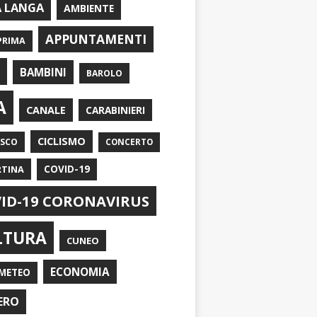
A LANGA
AMBIENTE
APPUNTAMENTI
PRIMA
I
BAMBINI
BAROLO
A
CANALE
CARABINIERI
CICLISMO
ASCO
CONCERTO
RTINA
COVID-19
ID-19 CORONAVIRUS
LTURA
CUNEO
ECONOMIA
METEO
ERO