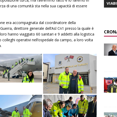
popolazione turca, ma l’avremmo fatto e lo faremo in
VIAB
rza di una comunità sta nella sua capacità di essere
ione era accompagnata dal coordinatore della
uerra, direttore generale dell’Asl Cn1 presso la quale è
CRON
oro hanno viaggiato 60 sanitari e 9 addetti alla logistica
o colleghi operativi nell’ospedale da campo, a loro volta
.