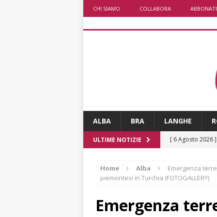
CHI SIAMO
COLLABORA
ABBONATI
ALBA
BRA
LANGHE
R
[ 6 Agosto 2026 
ULTIME NOTIZIE
rotonda: giovan
Home
Alba
Emergenza terrem
[ 6 Agosto 2026 
piemontesi in Turchia (FOTOGALLERY)
numero
ALTRE
Emergenza terre
[ 6 Agosto 2026 