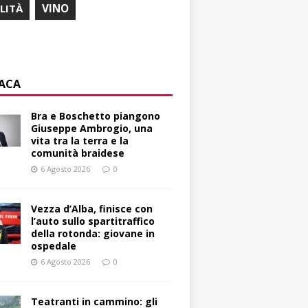
ILITÀ
VINO
ACA
Bra e Boschetto piangono
Giuseppe Ambrogio, una
vita tra la terra e la
comunità braidese
6 Agosto 2026
0
Vezza d’Alba, finisce con
l’auto sullo spartitraffico
della rotonda: giovane in
ospedale
6 Agosto 2026
0
Teatranti in cammino: gli