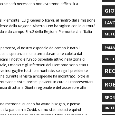
ma se sarà necessario non avremmo difficoltà a
GIO
el Piemonte, Luigi Genesio Icardi, al rientro dalla missione
LAV
dente della Regione Alberto Cirio ha siglato con le autorità
pedale da campo Emt2 della Regione Piemonte che l’Italia
MET
 partenza, al nostro ospedale da campo è nato il
PALL
uce e speranza in una terra duramente colpita dal
POLIT
ani il nostro è l’unico ospedale attivo nella zona di
ivile, i medici e gli infermieri del Piemonte sono stati i
RE
ve inorgoglire tutti i piemontesi», spiega il presidente
e durante la visita all’ospedale ha incontrato, oltre al
rotezione civile, anche i pazienti in cura e i rappresentanti
RO
nanza di tutta la Giunta regionale e dell’assessore alla
SPO
uona memoria: quando ha avuto bisogno, e penso
UNITÀ 
i della pandemia Covid, siamo stati aiutati e quindi