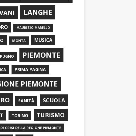
LANGHE
VANI
ORO
MAURIZIO MARELLO
EO
MUSICA
MONTÀ
PIEMONTE
APUGNO
PRIMA PAGINA
ICA
GIONE PIEMONTE
ERO
SCUOLA
SANITÀ
TURISMO
RT
TORINO
DI CRISI DELLA REGIONE PIEMONTE