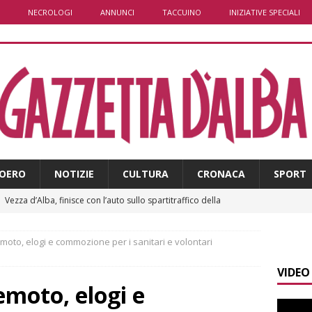
NECROLOGI
ANNUNCI
TACCUINO
INIZIATIVE SPECIALI
OERO
NOTIZIE
CULTURA
CRONACA
SPORT
]
Vezza d’Alba, finisce con l’auto sullo spartitraffico della
e in ospedale
CRONACA
oto, elogi e commozione per i sanitari e volontari
]
La bella stagione riporta l’allarme sulle strade: cresce il
VIDEO
 NOTIZIE
moto, elogi e
]
Piemonte punta sull’automotive con le Aree di Accelerazione