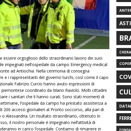
ANTE
AST
BR
CHER
 essere orgoglioso dello straordinario lavoro dei suoi
COPE
civile impegnati nell’ospedale da campo Emergency medical
onte ad Antiochia. Nella cerimonia di consegna
COV
ore e i rappresentanti del governo turchi, così come il capo
azionale Fabrizio Curcio hanno avuto espressioni di
CU
m piemontese coordinato da Mario Raviolo. Molti cittadini
re i sanitari che li hanno curati. Sono stati momenti di
ettimane, l’ospedale da campo ha prestato assistenza a
DATA
 200 accessi giornalieri al Pronto soccorso, alla pari di
o Alessandria. Un risultato straordinario, ottenuto in
FERR
o, il nostro personale è impegnato nell’attività di
enderanno in carico l’ospedale. Contiamo di rimanere in
FONDAZ