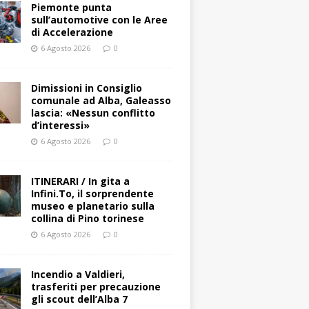
Piemonte punta
sull’automotive con le Aree
di Accelerazione
6 Agosto 2026
0
Dimissioni in Consiglio
comunale ad Alba, Galeasso
lascia: «Nessun conflitto
d’interessi»
6 Agosto 2026
0
ITINERARI / In gita a
Infini.To, il sorprendente
museo e planetario sulla
collina di Pino torinese
6 Agosto 2026
0
Incendio a Valdieri,
trasferiti per precauzione
gli scout dell’Alba 7