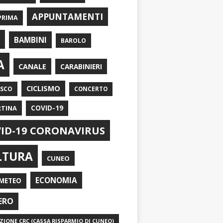
APPUNTAMENTI
PRIMA
I
BAMBINI
BAROLO
A
CANALE
CARABINIERI
CICLISMO
ASCO
CONCERTO
RTINA
COVID-19
ID-19 CORONAVIRUS
LTURA
CUNEO
ECONOMIA
METEO
ERO
IONE CRC (CASSA RISPARMIO DI CUNEO)