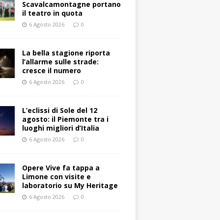
Scavalcamontagne portano
il teatro in quota
6 Agosto 2026
0
La bella stagione riporta
l’allarme sulle strade:
cresce il numero
6 Agosto 2026
0
L’eclissi di Sole del 12
agosto: il Piemonte tra i
luoghi migliori d’Italia
6 Agosto 2026
0
Opere Vive fa tappa a
Limone con visite e
laboratorio su My Heritage
6 Agosto 2026
0